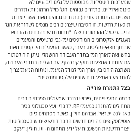
שמערכות דיגיטליות מבוססות על גלים ריבועיים לא
סינוסואידליים. בתדרים גבוהים, הגל כולל הרמוניות (תדרים
משניים בהתמרת פורייה) בתדרים גבוהים מאוד אשר יוצרות
תופעות חדשות. זו הסיבה שיצרנים רבים מנסים לשחזר את הגל
הריבועי כולל ההרמוניות שלו. "תחום חדש מהבחינה הזו הוא
מעגלים אלקטרוניים המודפסים על-גבי כרטיסים והמעגלים
שבתוך חצאי-מוליכים. בעבר, כאשר המעגלים היו קטנים מאוד
בהשוואה לאורך הגל בתדר העבודה החשמלי, ניתן היה לפתור
את אותם באמצעות חוקי קירכהוף. עם העלייה בתדרי העבודה,
משתנה היחס בין אורך הגל לגודל המעגל, וניתוח המעגל צריך
להתבצע באמצעות חישובים אלקטרומגנטיים".
בצל התמרת פורייה
ברמה התעשייתית, פירוש הדבר שמעגלים ספרתיים רבים
מתחילים להתנהג כמעגלי RF. לדברי יועץ טכנולוגי בכיר
באג'ילנט ישראל, אברהם חולין, כאשר מפתחים כיום
אוסילוסקופים מהירים חדשים הדבר דורש שימוש בטכנולוגיות
ייצור חדשניות הנשענות על ידע מתחום ה-RF. חולין: "עקב