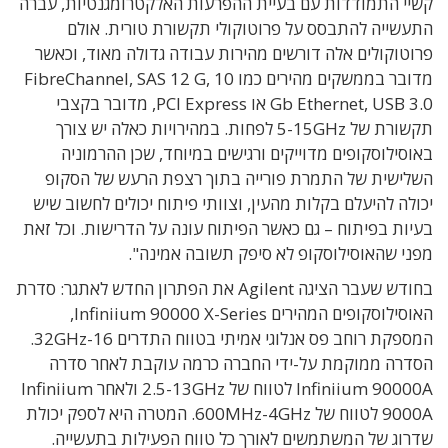
קשיי התמודדות עם בעיית ההפרעות האלקטרומגנטיות, עברה
התעשייה להתבסס על פרוטוקולי תקשורת טורית. אולם
פרוטוקולים אלה דורשים מהירות עבודה גדולה מאוד, וכאשר
מדובר בממשקים מהירים כמו FibreChannel, SAS 12 G, 10
Gb Ethernet, USB 3.0 או PCI Express, מדובר בקצבי
תקשורת של 5-15GHz לפחות. במהירויות כאלה יש צורך
באוסילוסקופים מדוייקים ורגישים במיוחד, שכן ההרמוניה
השלישית של התמרת פורייה בתוך רצפת הרעש של הסקופ
יכולה להיעלם בקלות מהעין, וצוותי פיתוח יכולים לחשוב שיש
בעיות בפיתוח – גם כאשר הפיתוח עונה על הדרישות. וכל זאת
מפני שהאוסילוסקופ לא סיפק תשובה אמינה".
בחודש שעבר הציגה Agilent את הפתרון החדש לאתגר: סדרת
האוסילוסקופים המהירים Infiniium 90000 X-Series,
המספקת רוחב פס אנלוגי אמיתי בטווח התדרים 32GHz-16.
הסדרה ממוקמת על-ידי החברה כרמה עוקבת לאחר סדרה
Infiniium 90000A לטווח של 2.5-13GHz ולאחר Infiniium
9000A לטווח של 600MHz-4GHz. המטרה היא לספק יכולת
שדרוג של המשתמשים לאורך כל טווח הפעילות בתעשייה.