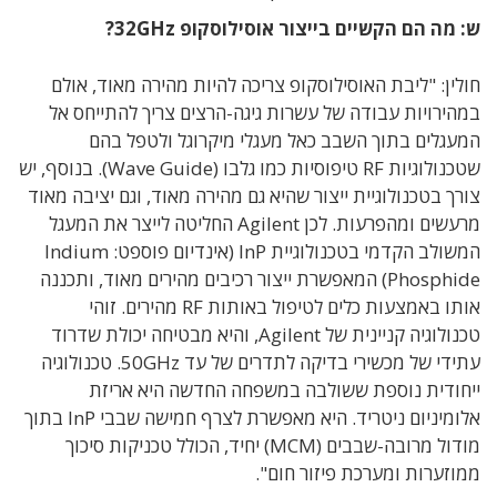
ש: מה הם הקשיים בייצור אוסילוסקופ 32GHz?
חולין: "ליבת האוסילוסקופ צריכה להיות מהירה מאוד, אולם
במהירויות עבודה של עשרות גיגה-הרצים צריך להתייחס אל
המעגלים בתוך השבב כאל מעגלי מיקרוגל ולטפל בהם
שטכנולוגיות RF טיפוסיות כמו גלבו (Wave Guide). בנוסף, יש
צורך בטכנולוגיית ייצור שהיא גם מהירה מאוד, וגם יציבה מאוד
מרעשים ומהפרעות. לכן Agilent החליטה לייצר את המעגל
המשולב הקדמי בטכנולוגיית InP (אינדיום פוספט: Indium
Phosphide) המאפשרת ייצור רכיבים מהירים מאוד, ותכננה
אותו באמצעות כלים לטיפול באותות RF מהירים. זוהי
טכנולוגיה קניינית של Agilent, והיא מבטיחה יכולת שדרוד
עתידי של מכשירי בדיקה לתדרים של עד 50GHz. טכנולוגיה
ייחודית נוספת ששולבה במשפחה החדשה היא אריזת
אלומיניום ניטריד. היא מאפשרת לצרף חמישה שבבי InP בתוך
מודול מרובה-שבבים (MCM) יחיד, הכולל טכניקות סיכוך
ממוזערות ומערכת פיזור חום".