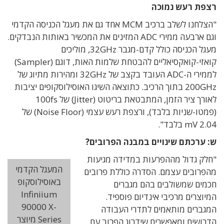
רצפת רעש נמוכה
"הצלחנו לשלב ברכיב MCM אחד גם את מעגל הכניסה הקדמי
וגם ארבעה ממירי ADC המזינים את המכשיר באותות הנבדקים.
מעגל הכניסה כולל קדם-מגבר 32GHz, מוליכים
קואזי-קואקסיאליים להבטחת שלמות האות, דוגם (Sampler)
לממירי ה-ADC העובד בקצב של 32GHz ומהירות מתיוג של
200GHz בתוך הרכיב. כתוצאה השיגו האוסילוסקופים יציבות
לאורך ציר הזמן, המתבטאת בריטוט (Jitter) של 100fs
(פמטו-שניות בלבד), ורצפת רעש עצמי (Noise Floor) של
2.04 mV בלבד".
ש: ערכתם שינויים במבנה הפרובים?
"חלק גדול מההפרעות במדידה מגיעות
המעגל הקדמי
מהפרובים עצמם. הסדרה כוללת פרובים
באוסילוסקופ
חכמים שמשולבים בהם מגברים
Infiniium
המיוצרים מרכיבי אינדיום פוספיד.
90000 X-
המגברים מותאמים לתדרי העבודה
Series מיוצר
הדרושים ומאפשרים שידרוג הפרוב עם