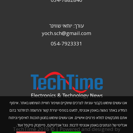
עורך: יוחאי שוויגר
yoch.sch@gmail.com
054-7923331
אנו עושים שימוש בקבצי עוגיות לצרכים שיווקיים ושיפור חוויית השימוש באתר. איסוף
המידע באתר נעשה באופן אנונימי, למעט בטפסי יצירת קשר והרשמה לניוזלטר בהם
אתם מתבקשים למלא פרטים אישיים. אנו עושים שימוש במגוון תוכנות לאיסוף וניתוח
אנליטי של הנתונים באופן אנונימי לרבות: גוגל אנליטיקס, פייסבוק פיקסל ועוד.
TechTime 2016 © | Powered and designed by