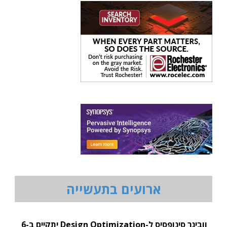
ארועים בתעשייה
וובינר סינופסיס ל-Design Optimization יתקיים ב-6