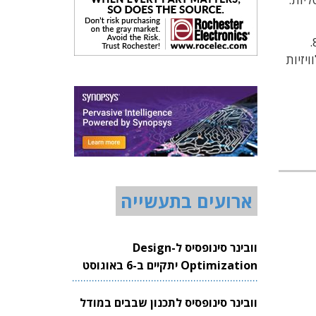
כיום רוב ערכות השבבים תומכות בתקן 802.11n, אולם השוק יישלט בסופו על דבר על-ידי תקני 802.11ac ו-802.11ad.
טלוויזיות
ארועים בתעשייה
וובינר סינופסיס ל-Design
Optimization יתקיים ב-6 באוגוסט
2026
וובינר סינופסיס לתכנון שבבים במודל