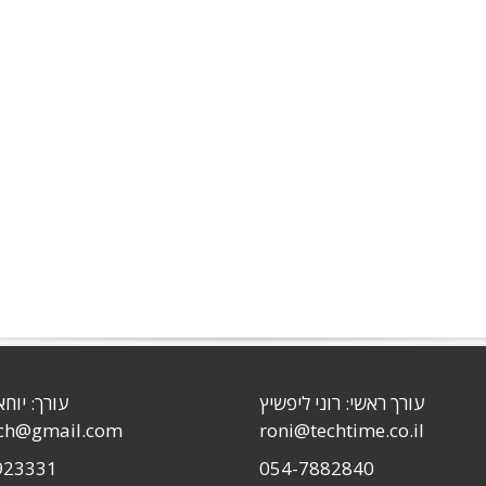
עורך ראשי: רוני ליפשיץ
עורך: יוחא
sch@gmail.com
roni@techtime.co.il
923331
054-7882840