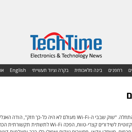
ם
רחפנים
בינה מלאכותית
בקרה וציוד תעשייתי
English
או
לעתים נראה שאנחנו מוקפים ב-Wi-Fi, אבל זו רק ההתחלה. "שוק שבבי ה-Wi-Fi מעולם לא היה כל-כך חזק", הודה
הראשי של In-Stat, אלן נוגי. מטכנולוגיית תקשורת אקזוטית לשידורים קצרי-טווח, הפכה Wi-Fi לתשתית 
כמים, משחקי וידאו, מחשבים ניידים ואפילו כלי-רכב ומצלמות דיגיט