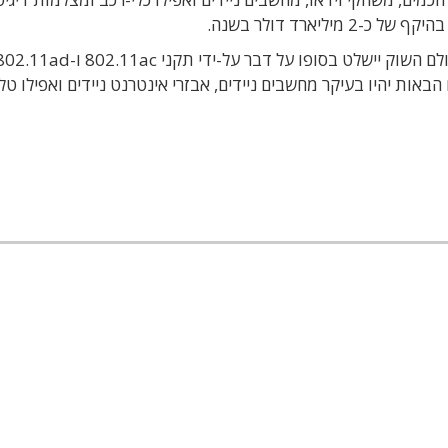
In-St, מנועי הצמיחה של ה- Wi-Fiבשנים הבאות יהיו בעיקר מחשבים ניידים, אבזרי אינטרנט ניידים ואפילו 