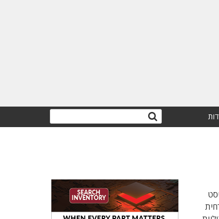
דות
 האנליסט
תקשורתית הכרחית
ליות.