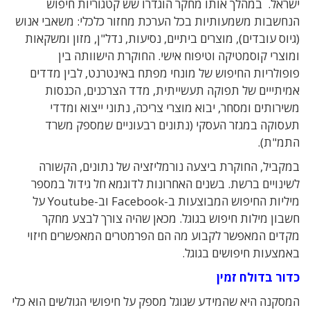
ישראל. במהלך אותו מחקר הוגדרו שש קטגוריות חיפוש
הנחשבות משמעותיות בכל הערכת מחזור כלכלי: משאבי אנוש
(גיוס עובדים), מוצרים ביתיים, נסיעות, נדל"ן, מזון ומשקאות
ומוצרי קוסמטיקה וטיפוח אישי. החוקרת הישוותה בין
פופולריות החיפוש של מונחי מפתח באינטרנט, לבין מדדים
אמיתייים של תפוקה תעשייתית, מדד הצרכנים, הכנסות
משירותים ומסחר, יבוא מוצרי צריכה, נתוני ייצוא ומדדי
תעסוקה במגזר העסקי (נתונים רבעוניים שמספק משרד
התמ"ת).
במקביל, החוקרת ביצעה נורמליזציה של נתונים, הקשורה
לשינויים ברשת. בשנים האחרונות לדוגמא חל גידול במספר
מיליות החיפוש המבוצעות ב-Facebook וב-Youtube על
חשבון מילות חיפוש בגוגל. מכאן שהיה צורך לבצע מחקר
מקדים המאפשר לקבוע מה הם הפרמטרים המאפשרים חיזוי
באמצעות חיפושים בגוגל.
כדור בדולח זמין
המסקנה היא שהמידע שגוגל מספק על חיפושי הגולשים הוא כלי