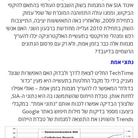
איגוד SIA את המגמות בשוק השבבים העולמי בהתאם להיקפי
הביקוש, וממנו עולה התמוהנה המוכרת של שפל עמוק
בתחילת 2009, שלאחריו באה התאוששות יציבה, התייצבות
השוק בתחילת 2010 ועלייה מחודשת ברבעון השני. האם אנשי
רכש ומנהלי פרויקטםי בתעשיית האלקטרוניקה יכלו להעריך
מגמות אלה כבר בזמן אמת, ולא רק עם פרסום הנתונים
הרשמיים בדיעבד?
נתוני אמת
TechTime החליט לצאת לדרך ולבדוק האם האפשרות שגוגל
מעניק בידי כל מקבל החלטות בתעשייה היא מעין "כדור
בדולח" המאפשר לו להעריך מגמות בזמן אמת – ואולי אפילו
לחזות אותן. טבלת הייחוס שהשתמשנו בה היא נתוני ה-SIA,
שלצורך הבדיקה אפשרו לכנות אותם "נתוני אמת". במקבלי
ביצענו מספר בדיקות של מילות חיפוש באתר Google
Trends והשווינו את התוצאה למגמות של טבלת הייחוס.