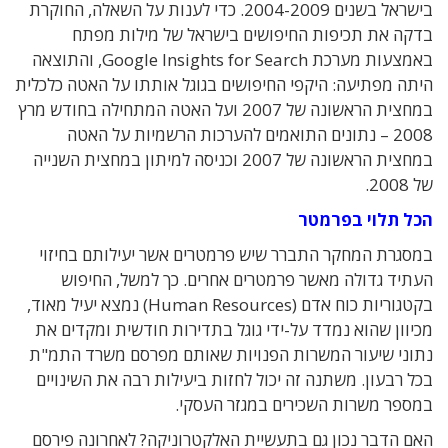
בישראל בשנים 2004-2009. כדי לענות על השאלה, החוקרת
בדקה את תכיפות החיפושים בישראל של מילות מפתח
באמצעות מערכת Google Insights for Search, והתוצאה
היתה מפתיעה: היקפי החיפושים בגוגל אותתו על האטה כלכלית
במחצית הראשונה של 2007 ועל האטה המתחילה בחודש מרץ
2008 – נתונים התואמים להערכות הרשמיות על האטה
במחצית הראשונה של 2007 וכניסה למיתון במחצית השנייה
של 2008.
הכל תלוי בפרמטר
במסגרת המחקר התברר שיש פרמטרים אשר יעילותם בחיזוי
העתיד גדולה מאשר פרמטרים אחרים. כך למשל, החיפוש
בקטגוריות כוח אדם (Human Resources) נמצא יעיל מאוד,
מכיוון שהוא נמדד על-ידי גוגל בתדירות חודשית ומקדים את
נתוני שיעור המשרות הפנויות שאותם מפרסם משרד התמ"ת
בכל רבעון. משתנה זה יכול לחזות ביעילות רבה את השינויים
במספר משרות השכירים במגזר העסקי.
האם הדבר נכון גם בתעשיית האלקטרוניקה? לאחרונה פירסם