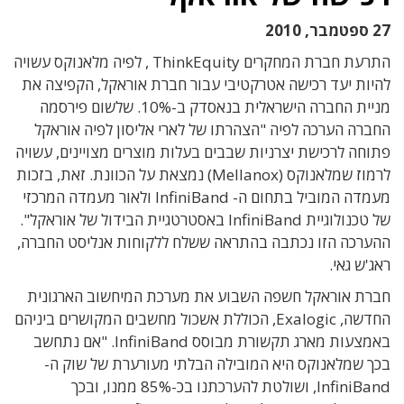
27 ספטמבר, 2010
התרעת חברת המחקרים ThinkEquity , לפיה מלאנוקס עשויה
להיות יעד רכישה אטרקטיבי עבור חברת אוראקל, הקפיצה את
מניית החברה הישראלית בנאסדק ב-10%. שלשום פירסמה
החברה הערכה לפיה "הצהרתו של לארי אליסון לפיה אוראקל
פתוחה לרכישת יצרניות שבבים בעלות מוצרים מצויינים, עשויה
לרמוז שמלאנוקס (Mellanox) נמצאת על הכוונת. זאת, בזכות
מעמדה המוביל בתחום ה- InfiniBand ולאור מעמדה המרכזי
של טכנולוגיית InfiniBand באסטרטגיית הבידול של אוראקל".
ההערכה הזו נכתבה בהתראה ששלח ללקוחות אנליסט החברה,
ראג'ש גאי.
חברת אוראקל חשפה השבוע את מערכת המיחשוב הארגונית
החדשה, Exalogic, הכוללת אשכול מחשבים המקושרים ביניהם
באמצעות מארג תקשורת מבוסס InfiniBand. "אם נתחשב
בכך שמלאנוקס היא המובילה הבלתי מעורערת של שוק ה-
InfiniBand, ושולטת להערכתנו בכ-85% ממנו, ובכך