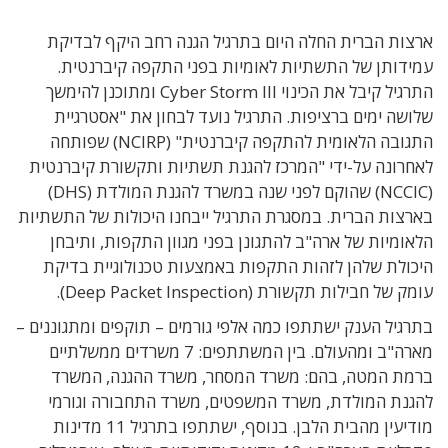
ארצות הברית החלה היום בתרגיל הגנה רחב היקף לבדיקת
עמידותן של התשתיות לאומיות בפני התקפה קיברנטית.
התרגיל קיבל את הכינוי Cyber Storm III ומתוכנן להימשך
שלושה ימים ברציפות. התרגיל נועד לבחון את "אסטרגיית
התגובה הלאומית להתקפה קיברנטית" (NCIRP) שפותחה
לאחרונה על-ידי "המרכז להגנת תשתיות ותקשורת קיברנטית
(NCCIC) שהוקם לפני שנה במשרד להגנת המולדת (DHS)
בארצות הברית. במסגרת התרגיל ייבחנו היכולות של התשתיות
הלאומיות של ארה"ב להתגונן בפני מגוון התקפות, ותיבחן
היכולת שלהן לזהות התקפות באמצעות טכנולוגיית בדיקת
עומק של חבילות תקשורת (Deep Packet Inspection).
בתרגיל הענק ישתתפו כמה אלפי גורמים – תוקפים ומתגוננים –
מארה"ב ומהעולם. בין המשתתפים: 7 משרדים ממשלתיים
ברמת המטה, בהם: משרד המסחר, משרד ההגנה, המשרד
להגנת המולדת, משרד המשפטים, משרד התחבורה וגורמי
מודיעין מהבית הלבן. בנוסף, ישתתפו בתרגיל 11 מדינות