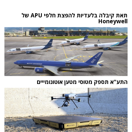
תאת קיבלה בלעדיות להפצת חלפי APU של
Honeywell
התע"א תספק מטוסי מטען אוטונומייים