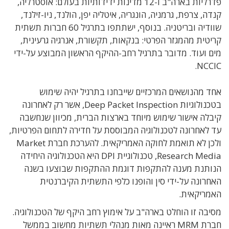
פדרליות בארה"ב ו-12 מדינות ידידותיות בעולם: אוסטרליה,
קנדה, צרפת, גרמניה, הונגריה, איטליה יפן, הולנד, ניו-זילנד,
שוודיה ובריטניה. בנוסף, ישתתפו בתרגיל 60 חברות תשתית
קריטית מהמגזר הפרטי: בנקאות, תקשורת, אנרגיה גרעינית,
מים ועוד. מדובר בתרגיל רחב-ההיקף הראשון המבוצע על-ידי
NCCIC.
אחד מהנושאים המרכזיים שייבחנו בתרגיל יהיה שימוש
בטכנולוגיות Deep Packet Inspection, אשר רק לאחרונה
קיבלה אישור שימוש מיוחד בארצות הברית, מכיוון שנחשבה
עד לאחרונה לטכנולוגיה המבוססת על חדירה לתחום הפרטיות,
ולכן לא תואמת לחוקה האמריקאית. להערכת חברת Market
Research Media, טכנולוגיית DPI היא הטכנולוגיה היחידה
הנותנת מענה להתקפות דוגמת ההתקפות שבוצעו בשנה
האחרונה על-ידי סין והופנו כלפי התשתית הקיברנטית
האמריקאית.
מסיבה זו הוחלט בארה"ב על אימוץ רחב היקף של הטכנולוגיה.
חברת MRM ראיינה מאות מנהלי תשתיות מחשוב בממשל