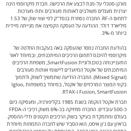
מורגן-סטנלי על-מנת לבצע את הרכישה. חברת מיקרוסמי הינה
יצרנית מעגלים משולבים לאותות מעורבים ותת-מערכות
לתחום ה-RF. החברה נסחרת בנסד"ק לפי שווי שוק של 1.53
מיליארד דולר. ההודעה על העסקה הקפיצה את מנייתה מיידית
ביותר מ-3%.
בהודעת החברה נמסר שהעסקה באה בעקבות החלטה של
מיקרוסמי להיכנס לתחום הרכיבים המיתכנתים, ובמיוחד לאור
התעניינותה בטכנולוגיית SmartFusion, משפחת הרכיבים
המיתכנתים של אקטל המיועדים ליישומי אותות מעורבים
(Mixed Signal). החברה הודיעה שתמשיך לשווק ולתמוך
בקווי המוצר המרכזיים של אקטל, במיוחד במשפחות Igloo,
Fusion, SmartFusion ו-RTAX.
חברת אקטל הוקמה בשנת 1985 בקליפורניה, ומעסיקה כיום
כ-500 עובדים. החברה מחזיקה בכ-6% משוק רכיבי ה-FPDA
בעולם ומתמקדת בעיקר בשוק הרכיבים הקטנים ודלי-ההספק.
בראיון עם ג'ון איסט, הוא הסביר שיש לחברה התמחות מיוחדת