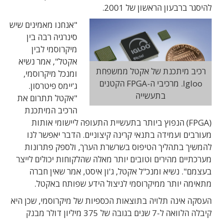
להיסגר ברבעון הראשון של 2001.
"אנחנו מאמינים שיש
סינרגיה רבה בין
מיקרוסמי לבין
אקטל", אמר נשיא
רכיב מיתכנת של אקטל ממשפחת
ומנכל מיקרוסמי,
Igloo. מרכיבי ה-FPGA הקטנים
ג'יימס פיטרסון.
בתעשייה
"אקטל תתרום את
הרכיב המיתכנת
(FPGA) הנפוץ ביותר בתעשיית התעופה ליישומי אותות
מעורבים ועמידה בתנאי קרינה קיצוניים. הדבר יאפשר לנו
להמשיך בתהליך הטיפוס בשרשרת הערך, ולספק פתרונות
מערכתיים מהירים וטובים יותר מאלה שהלקוחות יכולים לייצר
בעצמם". נשיא ומנכ"ל אקטל, ג'ון איסט, אמר שאין חברה
מתאימה יותר ממיקרוסמי לניצול הידע שפותח באקטל.
העסקה אינה תלויה בתוצאות הכספיות של מיקרוסמי, שכן היא
קיבלה הלוואה ל-7 שנים בגובה של 375 מיליון דולר מבנק