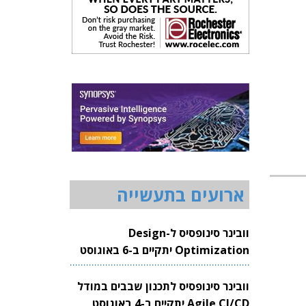
ארועים בתעשייה
וובינר סינופסיס ל-Design
Optimization יתקיים ב-6 באוגוסט
2026
וובינר סינופסיס לתכנון שבבים במודל
Agile CI/CD יתקיים ב-4 באוגוסט