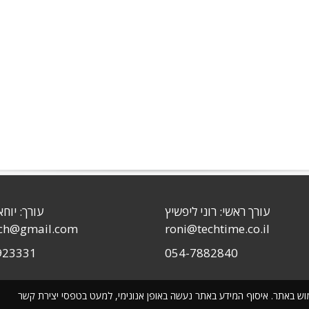
עורך ראשי: רוני ליפשיץ
עורך: יוחא
sch@gmail.com
roni@techtime.co.il
923331
054-7882840
שימוש באתר. איסוף המידע באתר נעשה באופן אנונימי, למעט בטפסי יצירת קשר