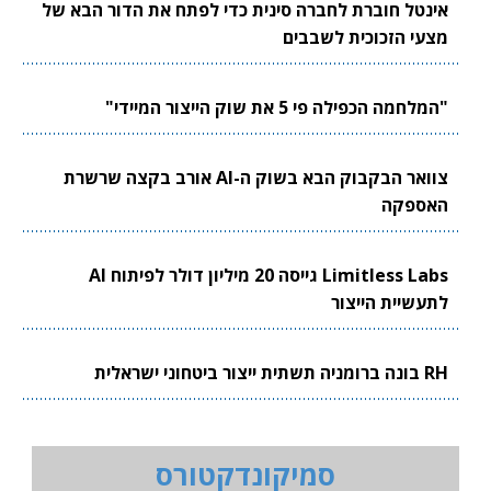
אינטל חוברת לחברה סינית כדי לפתח את הדור הבא של
מצעי הזכוכית לשבבים
"המלחמה הכפילה פי 5 את שוק הייצור המיידי"
צוואר הבקבוק הבא בשוק ה-AI אורב בקצה שרשרת
האספקה
Limitless Labs גייסה 20 מיליון דולר לפיתוח AI
לתעשיית הייצור
RH בונה ברומניה תשתית ייצור ביטחוני ישראלית
סמיקונדקטורס