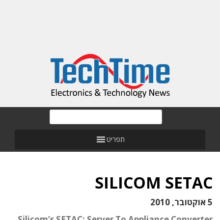
תפריט
SILICOM SETAC
5 אוקטובר, 2010
Silicom’s SETAC: Server To Appliance Converter