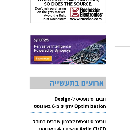
ארועים בתעשייה
וובינר סינופסיס ל-Design
Optimization יתקיים ב-6 באוגוסט
2026
וובינר סינופסיס לתכנון שבבים במודל
Agile CI/CD יתקיים ב-4 באוגוסט