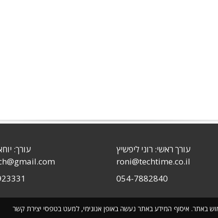
עורך ראשי: רוני ליפשיץ
עורך: יוחא
sch@gmail.com
roni@techtime.co.il
923331
054-7882840
שימוש באתר. איסוף המידע באתר נעשה באופן אנונימי, למעט בטפסי יצירת קשר