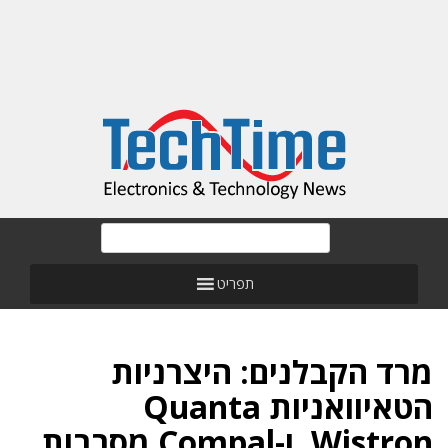
תפריט
מרד הקבלנים: היצרניות
הטאיוואניות Quanta
,Wistron ו-Compal מסרבות