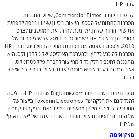
עבור HP.
על-פי הדיווח ב-Commercial Times, שלוש החברות
מסרבות לחתום על הסכמי הייצור, מכיוון ש-HP מנסה להפחית
את שולי הרווח שלהן, על-מנת להוזיל את המחשבים לצרכן
הסופי. הן דרשו מ-HP לשמור גם ב-2011 על שולי הרווח של
2010, ולספוג בעצמה את הפחתת מחירי המחשבים. חברת HP
מסרבת להיכנע ללחץ, ולהערכת האנליסט של גולדמן זקס, היא
מתכננת להעביר חלק גדול מהייצור לחברת פלקסטרוניקס,
אשר הכריזה בעבר שהיא מוכנה לעבוד בשולי רווח של כ-3.5%
בלבד.
מוקדם יותר השנה דיווח Digitime.com שחברת HP החליטה
להגדיל גם את חלקה של Foxconn Electronics בייצור של
מחשביה, ל-9-11 מיליון מחשבים ניידים. זאת, בעקבות קמפיין
של החברה להפחתת שולי הרווח והשגת מעמד של "יצרן נאמן"
של HP.
מאזן אימה