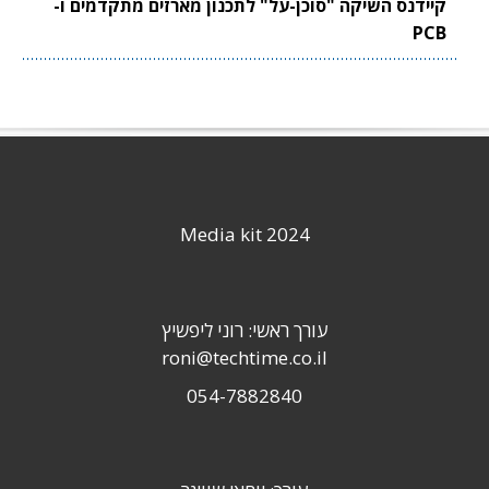
קיידנס השיקה "סוכן-על" לתכנון מארזים מתקדמים ו-
PCB
Media kit 2024
עורך ראשי: רוני ליפשיץ
roni@techtime.co.il
054-7882840