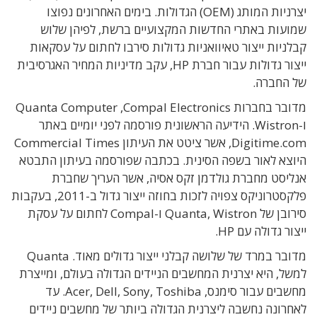
יצרניות המותג (OEM) הגדולות. בימים האחרונים נפוצו
שמועות באתרי החדשות המקצועיים ברשת, לפיהן שלוש
קבלניות ייצור טאיוואניות גדולות סירבו לחתום על עסקאות
ייצור גדולות עבור חברת HP, עקב מדיניות המחיר האגרסיבית
של החברה.
מדובר בחברות Quanta Computer ,Compal Electronics
ו-Wistron. הידיעה הראשונית פורסמה לפני יומיים באתר
Digitime.com, אשר ציטט את העיתון Commercial Times
היוצא לאור בשפה הסינית. בכתבה שפורסמה בעיתון התבטא
אנליסט מחברת גולדמן זקס אסיה, אשר העריך שחברת
פלקסטרוניקס צפויה לזכות בחוזה ייצור גדול ב-2011, בעקבות
סירובן של Quanta, Wistron ו-Compal לחתום על עסקת
ייצור גדולה עם HP.
מדובר במרד של שלושה קבלני ייצור גדולים מאוד. Quanta
למשל, היא יצרנית המחשבים הניידים הגדולה בעולם, ומייצרת
מחשבים עבור סימנס, Acer, Dell, Sony, Toshiba. עד
לאחרונה נחשבה ליצרנית הגדולה ביותר של מחשבים ניידים