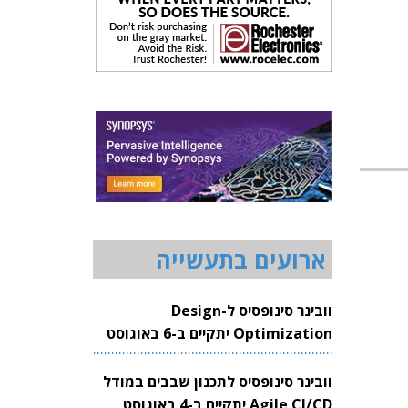
ארועים בתעשייה
וובינר סינופסיס ל-Design
Optimization יתקיים ב-6 באוגוסט
2026
וובינר סינופסיס לתכנון שבבים במודל
Agile CI/CD יתקיים ב-4 באוגוסט