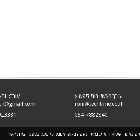
עורך ראשי: רוני ליפשיץ
עורך: יוחא
sch@gmail.com
roni@techtime.co.il
923331
054-7882840
שימוש באתר. איסוף המידע באתר נעשה באופן אנונימי, למעט בטפסי יצירת קשר