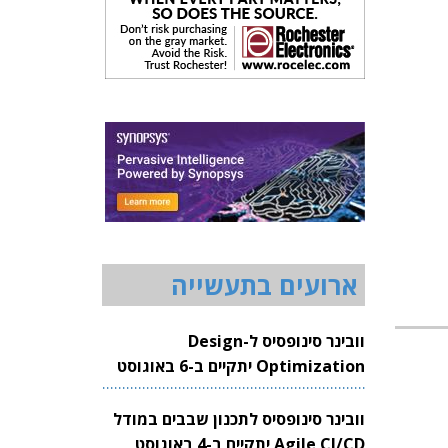
ארועים בתעשייה
וובינר סינופסיס ל-Design
Optimization יתקיים ב-6 באוגוסט
2026
וובינר סינופסיס לתכנון שבבים במודל
Agile CI/CD יתקיים ב-4 באוגוסט