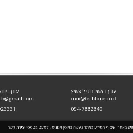
עורך ראשי: רוני ליפשיץ
עורך: יוחא
sch@gmail.com
roni@techtime.co.il
923331
054-7882840
שימוש באתר. איסוף המידע באתר נעשה באופן אנונימי, למעט בטפסי יצירת קשר