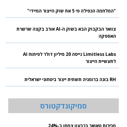
"המלחמה הכפילה פי 5 את שוק הייצור המיידי"
צוואר הבקבוק הבא בשוק ה-AI אורב בקצה שרשרת
האספקה
Limitless Labs גייסה 20 מיליון דולר לפיתוח AI
לתעשיית הייצור
RH בונה ברומניה תשתית ייצור ביטחוני ישראלית
סמיקונדקטורס
מכירות טאואר ברבעון צמחו ב-24%