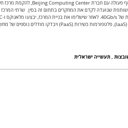
חברת מלאנוקס (Mellanox) חתמה על הסכם לשיתוף פעולה עם חברת eijing Computing Center
 משותפת שנועדה לקדם את המחקרים בתחום זה בסין. שרתי המרכז י
באמצעות מארג תקשורת מסוג nd
מחקרים משותפים, במיוחד בנושאי תשתיות כשירות (IaaS), פלטפורמות כשירות (PaaS) ויבדקו מודלים 
ובצות
,
תעשייה ישראלית