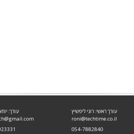
עורך ראשי: רוני ליפשיץ
עורך: יוחא
sch@gmail.com
roni@techtime.co.il
923331
054-7882840