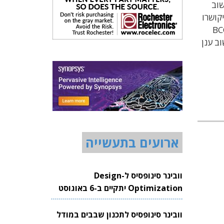
B, להקמת מרכז חשוב
קושרו
InfiniBa במהירות של 40Gb/s. לאחר שישלימו את בניית המרכז, יבצעו מלאנוקס ו-BCC
נוספים של מחשוב ענן
ארועים בתעשייה
וובינר סינופסיס ל-Design
Optimization יתקיים ב-6 באוגוסט
2026
וובינר סינופסיס לתכנון שבבים במודל