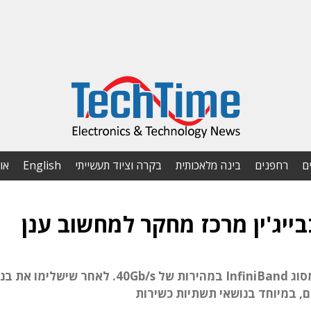
ם
רחפנים
בינה מלאכותית
בקרה וציוד תעשייתי
English
או
שרתי המרכז יקושרו באמצעות מארג תקשורת מסוג InfiniBand במהירות של 40Gb/s. לאחר שישלימ