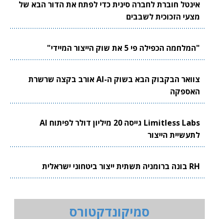
אינטל חוברת לחברה סינית כדי לפתח את הדור הבא של
מצעי הזכוכית לשבבים
"המלחמה הכפילה פי 5 את שוק הייצור המיידי"
צוואר הבקבוק הבא בשוק ה-AI אורב בקצה שרשרת
האספקה
Limitless Labs גייסה 20 מיליון דולר לפיתוח AI
לתעשיית הייצור
RH בונה ברומניה תשתית ייצור ביטחוני ישראלית
סמיקונדקטורס