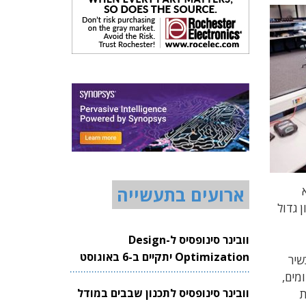
ארועים בתעשייה
 גדול
וובינר סינופסיס ל-Design
Optimization יתקיים ב-6 באוגוסט
מוש מיידי במכשיר
2026
יישומים,
וובינר סינופסיס לתכנון שבבים במודל
ת