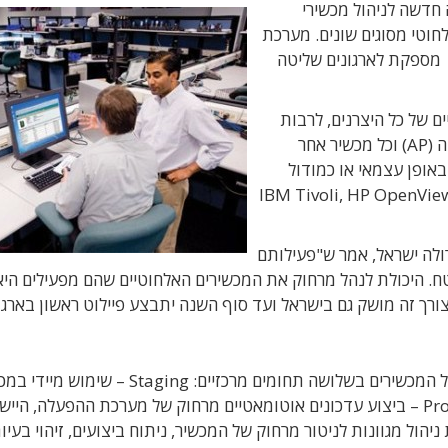
חדשה לניהול מכשירי
לחוטי מסוגים שונים. מערכת
Mobility Services Platform 3 Control Editio מספקת לארגונים שליטה
 של כל היצרנים, לרבות
מסופונים, מכשירי סלולר, מערכות מיתוג, נקודות גישה (AP) וכל מכשיר אחר
 ליישום באופן עצמאי או כמודול
IBM Tivoli, HP OpenView, CA Unicente
ולה ישראל, אמר ש"פעילותם
ח. היכולת לנהל מרחוק את המכשירים האלחוטיים שהם מפעילים היא
ורך זה מושק גם בישראל ועד סוף השנה יתבצע פיילוט ראשון בארגון
הפלטפורמה החדשה מספקת שליטה מקצה לקצה על המכשירים בשלושה תחומים מרכזיים: Staging – שי
חדש, מרגע הוצאתו מהקופסה והדלקתו. Provisioning – ביצוע עדכונים אוטומאטיים מרחוק של מערכת ההפעלה, ה
Contro – ביצוע פונקציות ניהול מגוונות לניטור מרחוק של המכשיר, ניתוח ביצועים, זיהוי בעיו