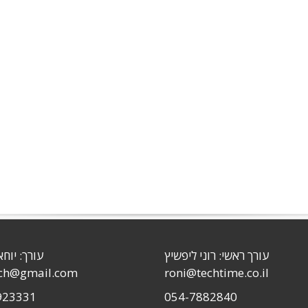
עורך ראשי: רוני ליפשיץ
עורך: יוחא
sch@gmail.com
roni@techtime.co.il
923331
054-7882840