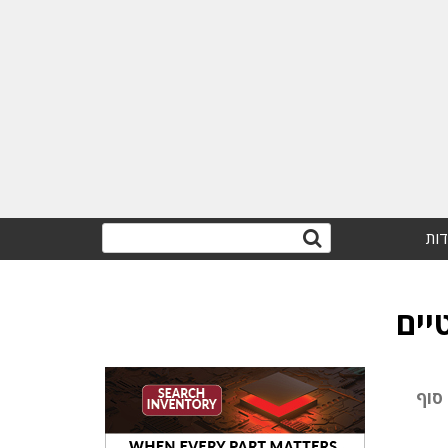
דות
יים
עד סוף