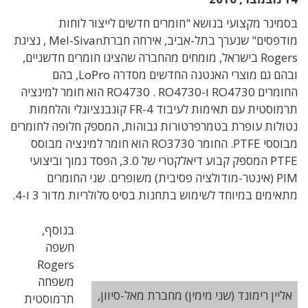
בסמינר מקצועי בנושא "חומרים חדשים לייצור לוחות
מודפסים" שנערך בתל-אביב, אירחה חברתMel-Sivan , נציגת
Rogers בישראל, מומחים מהחברה שהציגו חומרים חדשניים,
ובהם גם מוצרי האנטנה החדשים מסדרה LoPro, בהם
החומרים RO4730 ו-RO4730 . RO4730 הוא חומר למינציה
תרמוסטית עם תאימות לעיבוד FR-4 קונבנציונלי והלחמות
נטולות עופרת בטמרפרטורות גבוהות, המספק חלופה לחומרים
מבוססי PTFE. החומר RO3730 הוא חומר למינציה מבוסס
PTFE המספק קבוע דיאלקטרי של 3.0, הפסד נמוך וביצועי
PIM (אינטר-מודולציה פסיבית) משופרים. שני החומרים
מתאימים במיוחד לשימוש בתחנות בסיס סלולריות מדור 3 ו-4.
בנוסף,
חשפה
Rogers
משפחה
אליין רימונד (שני מימין) מחברת מאל-סיוון,
תרמוסטית