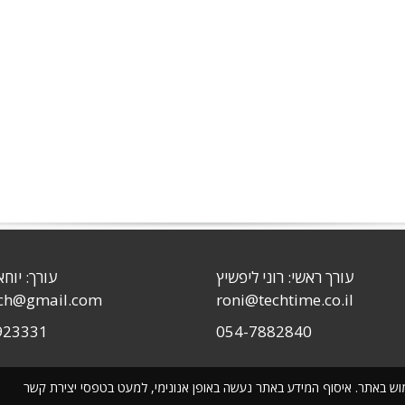
עורך ראשי: רוני ליפשיץ
עורך: יוחא
sch@gmail.com
roni@techtime.co.il
923331
054-7882840
שימוש באתר. איסוף המידע באתר נעשה באופן אנונימי, למעט בטפסי יצירת קשר