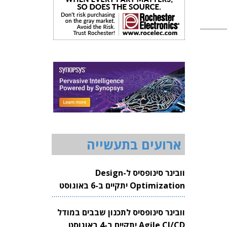
ארועים בתעשייה
וובינר סינופסיס ל-Design
Optimization יתקיים ב-6 באוגוסט
2026
וובינר סינופסיס לתכנון שבבים במודל
Agile CI/CD יתקיים ב-4 באוגוסט