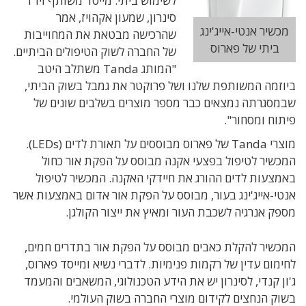
לשימוש ביתי. מייסד משותף ויו"ר
סינרון, שמעון אקהויז, אמר
מכשיר אנטי-אייג'ינג
שהרכישה מבטאת את המחוייבות
ביתי של פארוס
של החברה לשוק הטיפולים הביתיים.
"המותג Tanda משתלב היטב
ביוזמה המשותפת שלנו ושל פרוקטר את גמבל בשוק הביתי,
שבמסגרתה נמצאים כבר מספר מוצרים בשלבים שונים של
פיתוח ומסחור".
מוצרי Tanda של פארוס מבוססים על תאורת לדים (LEDs).
המכשיר לטיפול בפצעי אקנה מבוסס על הפקת אור כחול
באמצעות לדים ההורג את חיידקי האקנה. המכשיר לטיפול
אנטי-אייג'ינג בעור, מבוסס על הפקת אור אדום באמצעות אשר
מספק אנרגיה לשכבת העור ומאיץ את ייצור הקולגן.
המכשיר להקלת כאבים מבוסס על הפקת אור בתדרים חמים,
לחימום עדין של רקמות פנימיות. לדברי נשיא ומייסד פארוס,
ג'ון קנדי, לסינרון יש את הידע הטכנולוגי, המשאבים והמעמד
בשוק הנחצים לקידום מוצרי החברה בשוק העולמי.