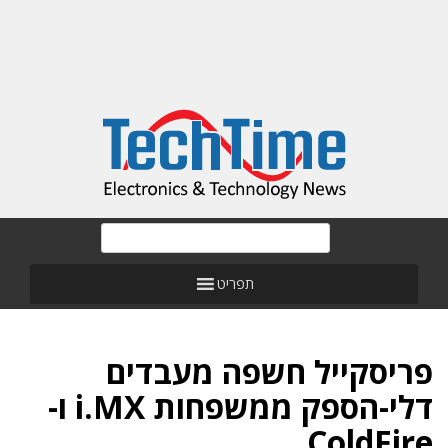
תפריט
פריסקייל חשפה מעבדים
דלי-הספק ממשפחות i.MX ו-
ColdFire