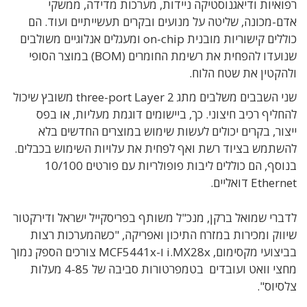
רפואיות ודיאגנוסטיקה ניידות, מערכות מדידה, ממשקי
אדם-מכונה, שליטה על מנועים ובקרים תעשייתיים ועוד. הם
כוללים קישוריות מובנית on-chip ומעגלים אנלוגיים משולבים
שנועדו להפחית את רשימת החומרים (BOM) במוצר הסופי
ולהקטין את שטח הלוח.
שני השבבים משלבים מתג three-port Layer 2 משובץ שיכול
להחליף רכיב חיצוני. כך, ביישומים דוגמת מעליות, או בפס
ייצור, בקרים יכולים לעשות שימוש במוצרים החדשים בלא
להשתמש בציוד רשת ואף לפחית את עלויות השימוש בכבלים.
בנוסף, הם כוללים ליבות פופולריות עם פורטים 10/100
Ethernet דואליים.
לדברי שמואל ברקן, מנכ"ל משותף בפריסקייל ישראל ודירקטור
שיווק ומכירות במזרח התיכון ואפריקה, "כשהמערכות רצות
בביצועי מקסימום, i.MX28x ו-MCF5441x צורכים הספק נמוך
מחצי וואט ועובדים בטמפרטורות סביבה של 4-85 מעלות
צלסיוס".