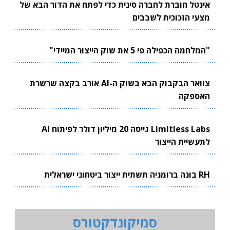
אינטל חוברת לחברה סינית כדי לפתח את הדור הבא של
מצעי הזכוכית לשבבים
"המלחמה הכפילה פי 5 את שוק הייצור המיידי"
צוואר הבקבוק הבא בשוק ה-AI אורב בקצה שרשרת
האספקה
Limitless Labs גייסה 20 מיליון דולר לפיתוח AI
לתעשיית הייצור
RH בונה ברומניה תשתית ייצור ביטחוני ישראלית
סמיקונדקטורס