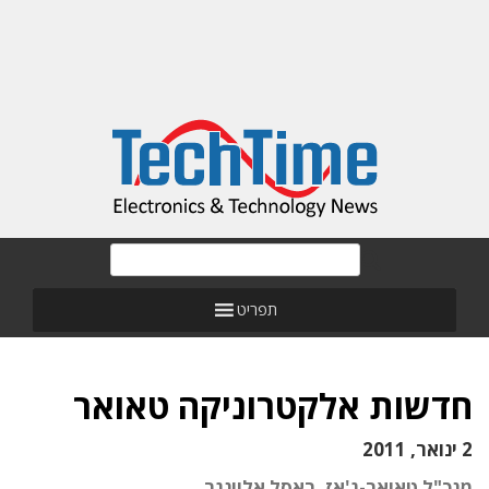
תפריט
חדשות אלקטרוניקה טאואר
2 ינואר, 2011
מנכ"ל טאואר-ג'אז, ראסל אלוונגר