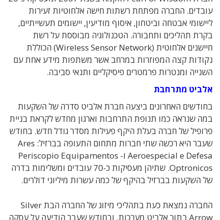
עובדים. החברה מפתחת רשתות חישה אלחוטיות זעירות
ליישומי אבטחה וביטחון, איסוף מודיעין, יישומים תעשייתיים,
בקרת תהליכים ותחבורה. הטכנולוגיה מבוססת על רשת
חיישנים אלחוטית (Wireless Sensor Network) הכוללת
נקודות קצה המפוזרות במרחב אשר משתפות מידע אחת עם
השנייה ומנטרות פרמטרים פיסיקליים ותנאי סביבה.
אלביט מתרחבת
בחודשים האחרונים ביצעה חברת אלביט סדרה של השקעות
במה שנראה כמו תנופת התרחבות וארגון מחדש לקראת בניית
פרופיל של חברה בעלת היקף פעילות מסדר גודל חדש. בחודש
שעבר היא רכשה שתי חברות מתחום התעופה בברזיל: Ares
Aeroespecial e Defesa ו- Periscopio Equipamentos
Optronicos. שתיהן מעסיקות כ-70 עובדים ומשלימות בדרה
של השקעות בברזיל בהיקף של כמה עשרות מיליוני דולרים.
החברה נמצאת כעת בתהליכי מיזוג של החברה הבת Silver
Arrow בתוך אלביט מערכות, ובחודש שעבר הודיעה על עסקה