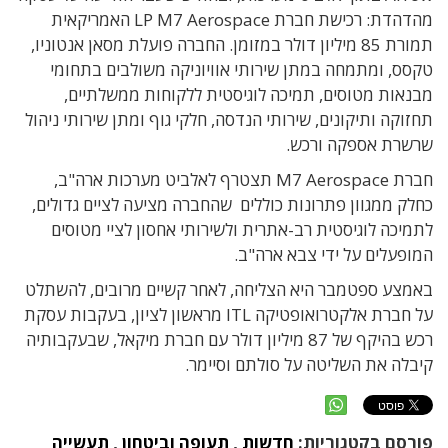
מהדהדת: רכישת חברת LP M7 Aerospace האמריקאית
תמורת 85 מיליון דולר במזומן. החברה פועלת מסאן אנטוניו,
טקסס, ומתמחה במתן שירותי אוויוניקה משולבים בתחומי
מבנאות מטוסים, תמיכה לוגיסטית ללקוחות ממשלתיים,
תחזוקה ותיקונים, שירותי הנדסה, חלקי גוף ומתן שירותי ניהול
שרשרת אספקה ורכש.
חברת M7 Aerospace תצטרף לאלביט מערכות ארה"ב,
כחלק ממגוון פתרונות כוללים שהחברה מציעה לציים גדולים,
לתמיכה לוגיסטית רב-אתרית ולשירותי אחסון לציי מטוסים
המופעלים על ידי צבא ארה"ב.
באמצע ספטמבר היא הצליחה, לאחר קשיים מרובים, להשתלט
על חברת אלקטרואופטיקה ITL מראשון לציון, בעקבות עסקת
רכש בהיקף של 87 מיליון דולר עם חברת מיקאל, שבעקבותיה
קיבלה את השליטה על סולתם וסיימר.
פורסם בקטגוריות:
חדשות
,
תעופה וביטחון
,
תעשייה