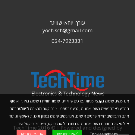
עורך: יוחאי שוויגר
yoch.sch@gmail.com
054-7923331
אנו עושים שימוש בקבצי עוגיות לצרכים שיווקיים ושיפור חוויית השימוש באתר. איסוף
המידע באתר נעשה באופן אנונימי, למעט בטפסי יצירת קשר והרשמה לניוזלטר בהם
אתם מתבקשים למלא פרטים אישיים. אנו עושים שימוש במגוון תוכנות לאיסוף וניתוח
אנליטי של הנתונים באופן אנונימי לרבות: גוגל אנליטיקס, פייסבוק פיקסל ועוד.
TechTime 2016 © | Powered and designed by
Cookies settings
אני מסכימ/ה
אני לא מסכימ/ה