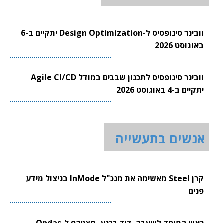
וובינר סינופסיס ל-Design Optimization יתקיים ב-6
באוגוסט 2026
וובינר סינופסיס לתכנון שבבים במודל Agile CI/CD
יתקיים ב-4 באוגוסט 2026
אנשים בתעשייה
קרן Steel מאשימה את מנכ"ל InMode בניצול מידע
פנים
ראש המוסד לשעבר, דוד ברנע, מצטרף ל-Ondas