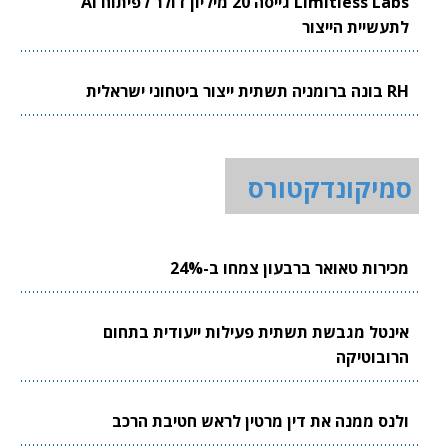
Limitless Labs גייסה 20 מיליון דולר לפיתוח AI
לתעשיית הייצור
RH בונה ברומניה תשתית ייצור ביטחוני ישראלית
סמיקונדקטורס
מכירות טאואר ברבעון צמחו ב-24%
אינטל מגבשת תשתית פעילות ייעודית בתחום
הרובוטיקה
ולנס ממנה את דין מרטין לראש חטיבת הרכב