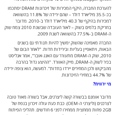
להערכת החברה, היקף המכירות של זיכרונות DRAM יסתכמו
בכ-35.5 מיליארד דולר – שהם ירידה של 11.8% בהשוואה
למכירות בהיקף של 40.3 מיליארד דולר ב-2010. מדובר
בחריקת בלמים בשוק – לאור העובדה שבשנת 2010 צמח שוק
ה-DRAM ב-77.5% בהשוואה לשנת 2009.
החברה מאמינה שהשוק ימשיך להיות תנודתי גם בשנים
הבאות, ויתאפיין בעליות ובירידות חדות. "לאחר הבום של
2010, שוק ה-DRAM מתעורר עם האנג-אובר", אמר אנליסט
בכיר לשוק ה-DRAM, מייק האוורד. "ההיצע גדול בהרבה
מהביקוש ולכן המחירים יירדו בחדות". למעשה, הוא צופה ירידה
של 44.7% במחירי הזיכרונות.
מי ירוויח?
מדובר אומנם בבשורה קשה ליצרנים, אבל בשורה מאוד טובה
לצרכנים (וליצרני ה-OEM). כבת כעת עולה זיכרון בנפח של
2GB פחות ממחצית ממחירו לפני 6 חודשים. תהליכי הפיתוח