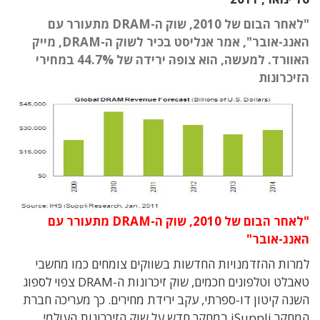
"לאחר הבום של 2010, שוק ה-DRAM מתעורר עם
האנג-אובר", אמר אנליסט בכיר לשוק ה-DRAM, מייק
האוורד. למעשה, הוא צופה ירידה של 44.7% במחירי
הזיכרונות
"לאחר הבום של 2010, שוק ה-DRAM מתעורר עם
האנג-אובר"
למרות ההזדמנויות החדשות בשווקים צומחים כמו מחשבי
טאבלט וטלפונים חכמים, שוק זיכרונות ה-DRAM צפוי לספוג
השנה קיטון דו-ספרתי, עקב ירידת מחירים. כך מעריכה חברת
המחקר iSuppli במחקר חדש על שוק הזיכרונות העולמי.