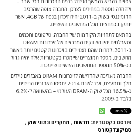
צפויים להביא להמשך הגידול בנפח הזיכרונות בכל שבב –
ולהוזלה נוספת במחירים לצרכן. החברה צופה שהרכיב
הדומיננטי בשוק ב-2011 יהיה זיכרון בנפח של 4GB, אשר
יותקן בכמחצית מכל המחשבים האישיים.
בהתאם לתחזיות הקודמות של החברה, טלפונים וחכמים
וטאבלטים יהיו השווקים המרכזיים של זיכרונות DRAM
ב-2011. למרות שהם מצויידים בזיכרונות קטנים יותר מאשר
מחשבים, מספר המוצריים שיימכרו בקטגוריות אלה יהיה גדול
בכ-50% ממספר המחשבים האישיים שיימכרו.
החברה מעריכה שהדרישה לזיכרונות DRAM באבזרים ניידים
תלך ותתעצם, ועד לשנת 2014 יתפסו האבזרים הניידים
כ-16.5% מכל שוק ה-DRAM העולמי – בהשוואה ל-6.2%
בלבד ב-2009.
פורסם בקטגוריות:
חדשות
,
מחקרים ונתוני שוק
,
סמיקונדקטורס