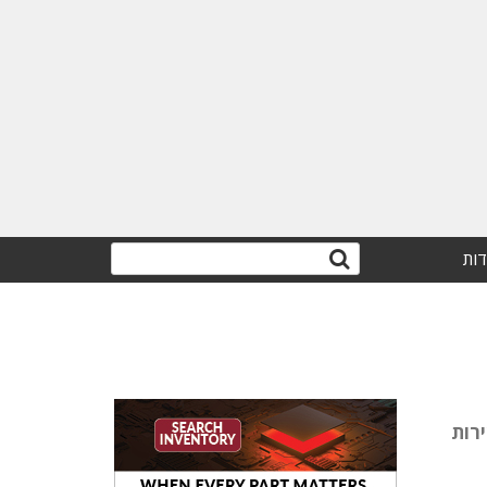
דות
רות