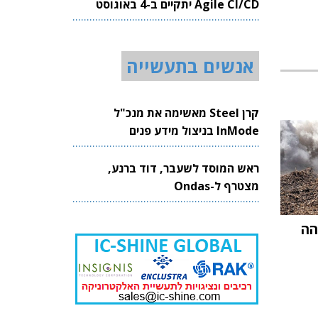
Agile CI/CD יתקיים ב-4 באוגוסט
2026
אנשים בתעשייה
קרן Steel מאשימה את מנכ"ל
InMode בניצול מידע פנים
ראש המוסד לשעבר, דוד ברנע,
מצטרף ל-Ondas
הה