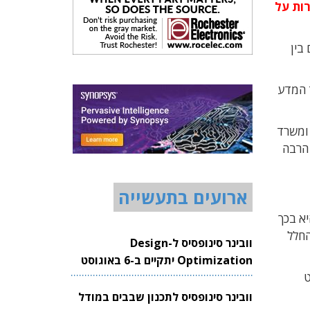
רות על
בין
 המדע
 ומשרד
 הרבה
ארועים בתעשייה
יא בכך
החלל
וובינר סינופסיס ל-Design
Optimization יתקיים ב-6 באוגוסט
ט
2026
וובינר סינופסיס לתכנון שבבים במודל