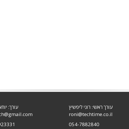
עורך ראשי: רוני ליפשיץ
עורך: יוחא
sch@gmail.com
roni@techtime.co.il
923331
054-7882840