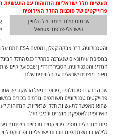
תעשיות חלל ישראליות המזוהות עם התעשיות הבי
פרוייקטים של סוכנות החלל האירופית
שרטוט תלת-מימדי של הלוויין
א
הישראלי-צרפתי Venus
י
מ
והטכנולוגיה, ד"ר צבקה קפלן, ומטעם ESA חתם על ההסכם מנכ"ל הסוכנות, ז'אן ז'אק דורדיין.
במסיבת עיתונאים שנערכה במהלך כנס החלל הבינלאומ
המדע והטכנולוגיה, הסביר דורדיין שבפועל קיים שית
מאוד מוצרים ישראלים על הלוויינים שלנו".
שר המדע והטכנולוגיה, פרופ' דניאל הרשקוביץ, אמ
פרוייקטים טכנולוגיים משותפים. גורמים בכירים במ
שהוא מאפשר לתעשיות חלל ישראליות, המזוהות לעת
האירופית לאספקת מוצרים ורכיבי חלל.
כיום מתנהלים מספר פרוייקטים מרכזיים בשיתוף פעולה
גלילאו בו משתתפות חברות ישראליות ופרוייקט לוויי