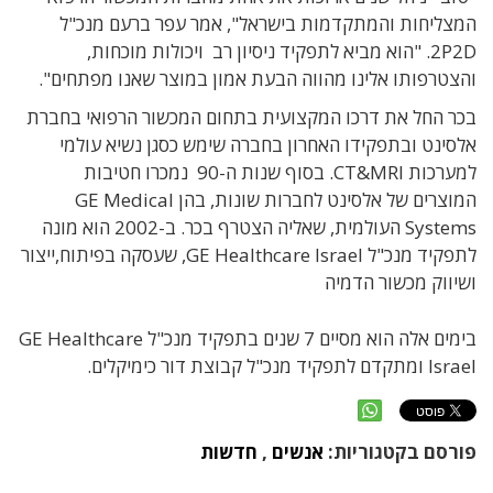
המצליחות והמתקדמות בישראל", אמר עפר ברעם מנכ"ל
2P2D. "הוא מביא לתפקיד ניסיון רב ויכולות מוכחות,
והצטרפותו אלינו מהווה הבעת אמון במוצר שאנו מפתחים".
בכר החל את דרכו המקצועית בתחום המכשור הרפואי בחברת
אלסינט ובתפקידו האחרון בחברה שימש כסגן נשיא עולמי
למערכות CT&MRI. בסוף שנות ה-90 נמכרו חטיבות
המוצרים של אלסינט לחברות שונות, בהן GE Medical
Systems
העולמית, שאליה הצטרף בכר. ב-2002 הוא מונה
לתפקיד מנכ"ל GE Healthcare Israel, שעסקה בפיתוח,ייצור
ושיווק מכשור הדמיה
בימים אלה הוא מסיים 7 שנים בתפקיד מנכ"ל GE Healthcare
Israel ומתקדם לתפקיד מנכ"ל קבוצת דור כימיקלים.
פורסם בקטגוריות:
אנשים
,
חדשות