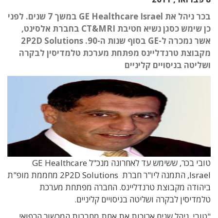
בכר ניהל את GE Healthcare Israel במשך 7 שנים. לפני
כן שימש כסגן נשיא חטיבת CT&MRI בחברת אלסינט,
אשר נמכרה ל-GE בסוף שנות ה-90. 2P2D Solutions
מקבוצת טרנדליינס מפתחת מערכת טלמדיסין לבקרה
ושליטה בניסויים קליניים
טובי בכר, ששימש עד לאחרונה מנכ"ל GE Healthcare
Israel, התמנה ליו"ר חברת 2P2D Solutions מחממת מופ"ת
ביהודה מקבוצת טרנדליינס. החברה מפתחת מערכת
טלמדיסין לבקרה ושליטה בניסויים קליניים.
"טובי ניהל שנים ארוכות את אחת מחברות המכשור הרפואי