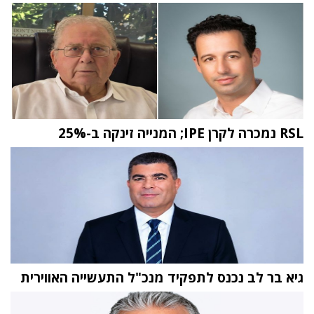
RSL נמכרה לקרן IPE; המנייה זינקה ב-25%
גיא בר לב נכנס לתפקיד מנכ"ל התעשייה האווירית