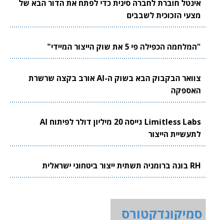
אינטל חוברת לחברה סינית כדי לפתח את הדור הבא של
מצעי הזכוכית לשבבים
"המלחמה הכפילה פי 5 את שוק הייצור המיידי"
צוואר הבקבוק הבא בשוק ה-AI אורב בקצה שרשרת
האספקה
Limitless Labs גייסה 20 מיליון דולר לפיתוח AI
לתעשיית הייצור
RH בונה ברומניה תשתית ייצור ביטחוני ישראלית
סמיקונדקטורס