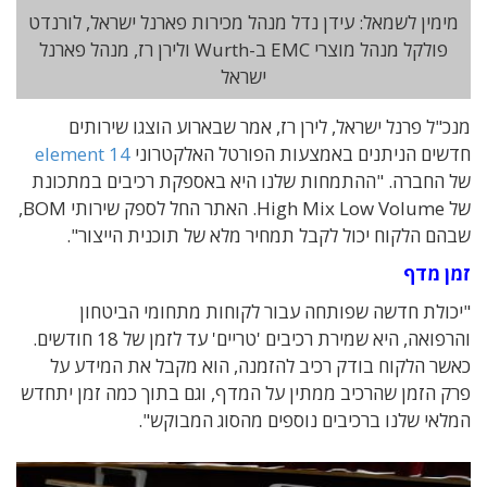
מימין לשמאל: עידן נדל מנהל מכירות פארנל ישראל, לורנדט
פולקל מנהל מוצרי EMC ב-Wurth ולירן רז, מנהל פארנל
ישראל
מנכ"ל פרנל ישראל, לירן רז, אמר שבארוע הוצגו שירותים
חדשים הניתנים באמצעות הפורטל האלקטרוני
element 14
של החברה. "ההתמחות שלנו היא באספקת רכיבים במתכונת
של High Mix Low Volume. האתר החל לספק שירותי BOM,
שבהם הלקוח יכול לקבל תמחיר מלא של תוכנית הייצור".
זמן מדף
"יכולת חדשה שפותחה עבור לקוחות מתחומי הביטחון
והרפואה, היא שמירת רכיבים 'טריים' עד לזמן של 18 חודשים.
כאשר הלקוח בודק רכיב להזמנה, הוא מקבל את המידע על
פרק הזמן שהרכיב ממתין על המדף, וגם בתוך כמה זמן יתחדש
המלאי שלנו ברכיבים נוספים מהסוג המבוקש".