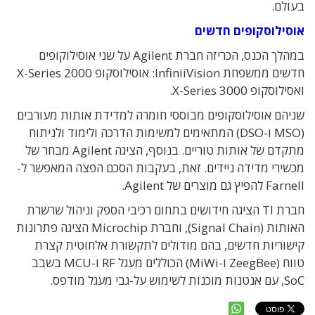
בעולם.
אוסילוסקופים חדשים
במהלך הכנס, הכריזה חברת Agilent על שני אוסילוקופים
חדשים ממשפחת InfiniiVision: אוסילוסקופ 2000 X-Series
ואסילוסקופ 3000 X-Series.
שניהם אוסילוסקופים מבוססי חומרה למדידת אותות מעורבים
(MSO ו-DSO) המתאימים למשימות הדרכה ולימוד ולניתוח
מתקדם של אותות טוריים. בנוסף, הציגה Agilent מבחר של
מכשירי מדידה ניידים. זאת, בעקבות הסכם הפצה המאפשר ל-
Farnell להפיץ גם מוצרים של Agilent.
חברת TI הציגה חידושים בתחום רכיבי הספק וניהול שרשרת
האותות (Signal Chain), וחברת Microchip הציגה פתרונות
קישוריות חדשים, בהם מודולים לתקשורת אלחוטית קצרת
טווח (ZeegBee ו-MiWi) הכוללים מעגל RF ו-MCU בשבב
SoC, עם אנטנות מוכנות לשימוש על-גבי מעגל מודפס.