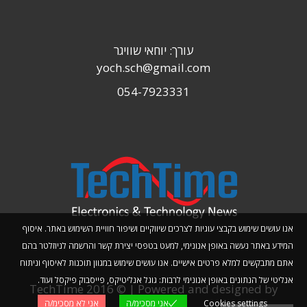
עורך: יוחאי שוויגר
yoch.sch@gmail.com
054-7923331
אנו עושים שימוש בקבצי עוגיות לצרכים שיווקיים ושיפור חוויית השימוש באתר. איסוף
המידע באתר נעשה באופן אנונימי, למעט בטפסי יצירת קשר והרשמה לניוזלטר בהם
אתם מתבקשים למלא פרטים אישיים. אנו עושים שימוש במגוון תוכנות לאיסוף וניתוח
אנליטי של הנתונים באופן אנונימי לרבות: גוגל אנליטיקס, פייסבוק פיקסל ועוד.
TechTime 2016 © | Powered and designed by
Cookies settings
אני מסכימ/ה
אני לא מסכימ/ה
Planwize