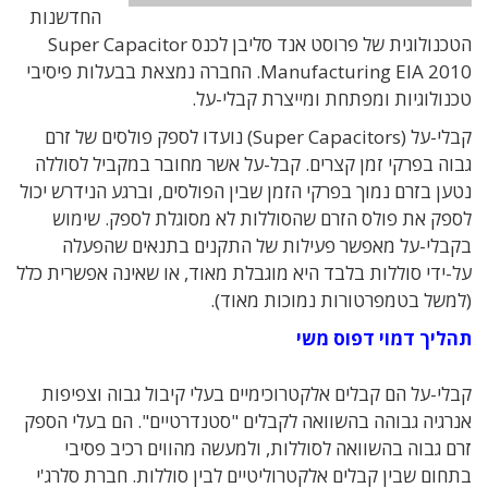
החדשנות
הטכנולוגית של פרוסט אנד סליבן לכנס Super Capacitor
Manufacturing EIA 2010. החברה נמצאת בבעלות פיסיבי
טכנולוגיות ומפתחת ומייצרת קבלי-על.
קבלי-על (Super Capacitors) נועדו לספק פולסים של זרם
גבוה בפרקי זמן קצרים. קבל-על אשר מחובר במקביל לסוללה
נטען בזרם נמוך בפרקי הזמן שבין הפולסים, וברגע הנידרש יכול
לספק את פולס הזרם שהסוללות לא מסוגלת לספק. שימוש
בקבלי-על מאפשר פעילות של התקנים בתנאים שהפעלה
על-ידי סוללות בלבד היא מוגבלת מאוד, או שאינה אפשרית כלל
(למשל בטמפרטורות נמוכות מאוד).
תהליך דמוי דפוס משי
קבלי-על הם קבלים אלקטרוכימיים בעלי קיבול גבוה וצפיפות
אנרגיה גבוהה בהשוואה לקבלים "סטנדרטיים". הם בעלי הספק
זרם גבוה בהשוואה לסוללות, ולמעשה מהווים רכיב פסיבי
בתחום שבין קבלים אלקטרוליטיים לבין סוללות. חברת סלרג'י