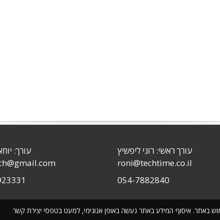
עורך ראשי: רוני ליפשיץ
עורך: יוחא
sch@gmail.com
roni@techtime.co.il
923331
054-7882840
שימוש באתר. איסוף המידע באתר נעשה באופן אנונימי, למעט בטפסי יצירת קשר