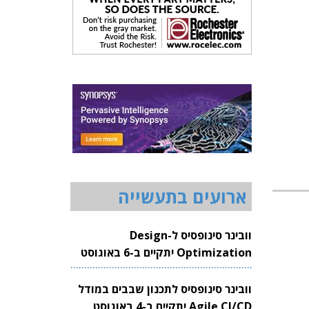
ארועים בתעשייה
וובינר סינופסיס ל-Design
Optimization יתקיים ב-6 באוגוסט
2026
וובינר סינופסיס לתכנון שבבים במודל
Agile CI/CD יתקיים ב-4 באוגוסט