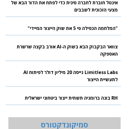
אינטל חוברת לחברה סינית כדי לפתח את הדור הבא של
מצעי הזכוכית לשבבים
"המלחמה הכפילה פי 5 את שוק הייצור המיידי"
צוואר הבקבוק הבא בשוק ה-AI אורב בקצה שרשרת
האספקה
Limitless Labs גייסה 20 מיליון דולר לפיתוח AI
לתעשיית הייצור
RH בונה ברומניה תשתית ייצור ביטחוני ישראלית
סמיקונדקטורס