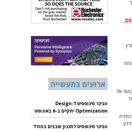
ל
רכיב ADAS1000 מנהל את איסוף הנתונים מעד 5 אלקטרודות והמרתם לפורמט דיגיטלי המתחבר אל מעבד DSP,
ב-29 למרץ
בית החזה
ארועים בתעשייה
 מקושר אל
ר עיבוד
וובינר סינופסיס ל-Design
Optimization יתקיים ב-6 באוגוסט
אפשרת להפחית
2026
ידע
וובינר סינופסיס לתכנון שבבים במודל