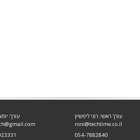
עורך ראשי: רוני ליפשיץ
עורך: יוחא
sch@gmail.com
roni@techtime.co.il
923331
054-7882840