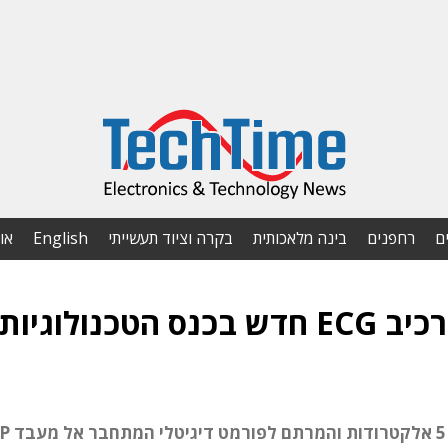
ם
רחפנים
בינה מלאכותית
בקרה וציוד תעשייתי
English
או
Analog Devices תחשוף רכיב ECG חדש בכנס הטכנולוגיות