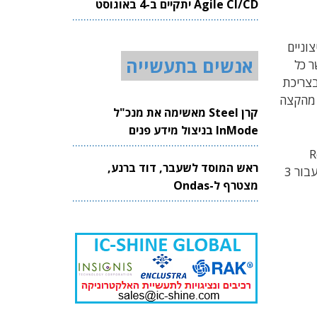
Agile CI/CD יתקיים ב-4 באוגוסט
2026
טורה קיצוניים
אנשים בתעשייה
ון יחיד היא 11mW בלבד. כאשר כל
ת שהוא מאופיין בצריכת
 מהקצה
קרן Steel מאשימה את מנכ"ל
InMode בניצול מידע פנים
חוס (Reference
ראש המוסד לשעבר, דוד ברנע,
Drive), התאוששות מהירה מגודש-אות (Over Load), מעגל משוב פאזה ועוצמת השפעת הנשימה, אלגוריתם גילוי קצב עבור 3
מצטרף ל-Ondas