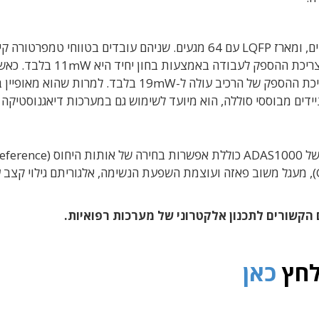
הרכיב מופיע בשני מארזים: מארז LFCSP עם 56 מגעים, ומארז LQFP עם 64 מגעים. שניהם עובדים בטווחי טמפר
של מינוס 40 מעלות צלסיוס עד 85 מעלות צלסיוס. צריכת ההספק לעבודה באמצעות בח
הבחונים (אלקטרודות) פועלים ומבצעים מדידות, צריכת ההספק של הרכיב עולה ל-19mW בלבד. למרו
יידים מבוססי סוללה, הוא מיועד לשימוש גם במערכות דיאגנוסטיקה
כדי לשפר את רכישת אותות ה-ECG, הארכיטקטורה של ADAS1000 כוללת אפשרות בחירה של אותות הי
 הקשורים לתכנון אלקטרוני של מערכות רפואיות.
לחץ
כאן