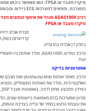
מיקרו-מעבד או FPGA. הוא מאפ
המערכת, ומתאים למערכות ECG ניידות ומבוססות סוללה
מיקרו-מעבד או FPGA
קרדיוגרם) בשוק 
במלון דן אכדיה בהרצליה.
ועוד.
אסטרטגיות בדיקה
הרכיב מאתר אותות שו
המידע מתבצע מחוץ לרכיב, באמצעות מעבד DSP, מיקרו-מעבד או רכיב FPGA.
את עוצמת הרעש במחיר של עלייה בצריכת ההספק. בנ
ושינוי בקצב העברת הנתונים, על-מנת לחסוך באנרגי