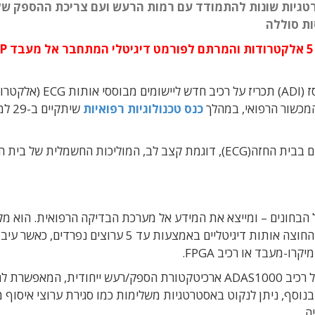
שר גיבוש אסטרטגיות שונות להתמודד עם רמות הרעש ועם צריכת ההספק ש
חברת אנלוג דיוייסז (ADI) תכריז על רכיב חדש ליישומים מבוססי אותות ECG (אלקטרו
המכשור הרפואי, במהלך
כנס טכנולוגיות רפואיות
שיתקיים 
הרכיב החדש, ADAS1000, מודד אותות ביו-חשמליים בבית החזה(ECG), דוגמת קצב לב, המוליכות החשמלית של 
וא (Artifacts) ואת מצבם של הבחונים – ומייצא את המידע אל מערכת הבדיקה הרפואית. הוא
האלקטרודות, מודד את האותות החשמליים, ומוציא החוצה אותות דיגיטליים באמצעות עד 5 ערוצים נפרדים, כאש
מכיוון שמערכות ECG משמשות ביישומים שונים, כולל רכיב ADAS1000 ארכיטקטורת הספק/רעש ייחודית, המ
וסף, ניתן לנקוט באסטרטגיות משלימות כמו סגירת ערוצי איסוף מ
ה.