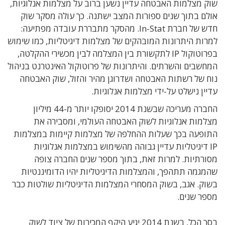
שוק מצלמות האבטחה עדיין נשען ברוב על מצלמות אנלוגיות,
אולם בתוך שנים ספורות המצב ישתנה. כך עולה מסקר שוק
חדש של חברת In-Stat. מהסקר מתבררת עובדה מפתיעה:
למרות היתרונות המובהקים של מצלמות דיגיטליות, כמו שימוש
בפרוטוקול IP לתקשורת בין המצלמה לבין מכשירי ההקלטה,
המחשבים והשרתים. והיתרונות של פרוטוקול האינטרנט בניהול
נוח של רשתות האבטחה ושדרוגן מהיר והזול, שוק האבטחה
עדיין נישלט על-ידי מצלמות אנלוגיות.
החברה מעריכה שבשנת 2014 יסופקו יותר מ-44 מיליון
מצלמות אנלוגיות לשוק האבטחה העולמי, ומסבירה את
התופעה בכך שעלות ההחלפה של מצלמות קיימות במצלמות
IP דיגיטליות עדיין גבוהה מהשימוש במצלמות אנלוגיות
מסורתיות. למרות זאת, בתוך מספר שנים החברה צופה
שהמגמה תתהפך, והמצלמות הדיגיטליות יהיו הדומיננטיות
בשוק. אגב, בשוק המסחרי המצלמות הדיגיטליות שולטות כבר
מספר שנים.
בסך הכל, בשנת 2014 יגיע היקף המכירות של ציוד לשוק