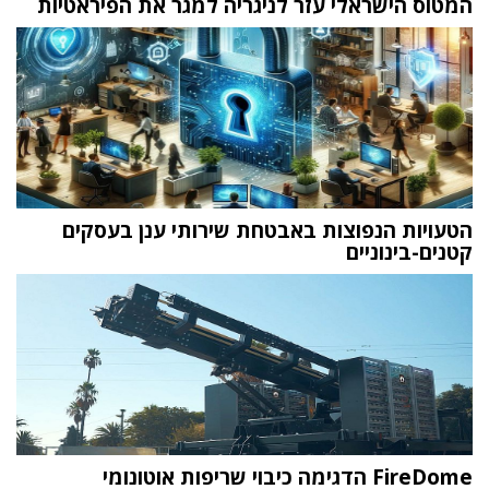
המטוס הישראלי עזר לניגריה למגר את הפיראטיות
הטעויות הנפוצות באבטחת שירותי ענן בעסקים
קטנים-בינוניים
FireDome הדגימה כיבוי שריפות אוטונומי