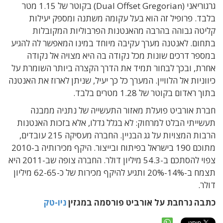
גרגוריאני (Dual Offset Gregorian) בקוטר של 1.15 מטר
בלבד. פרופיל זה הוא בעל עקומה משתנה ומספק יעילות
קליטה גבוהה בהרבה מהאנטנות הפרבוליות המקובלות
בתחום. לאנטנה מערך עקיבה מיוחד במינו המאפשר לה להגיע
במספר דרכים שונות מכל נקודה בה היא מצויה אל נקודה
אחרת, ובכך לבחור תמיד את הדרך הקצרה ביותר השומרת על
כיווניות אל הלוויין. המערך כל כך יעיל, שניתן לארוז את האנטנה
בתוך ראדום בקוטר של 1.28 מטרים בלבד.
חברת אורביט פועלת מאזור התעשייה של נתניה ממבנה
תעשייתי הבלט למרחוק: לא בגלל גדלו, אלא בזכות האנטנות
הרבות המצויות על גג הבניין. החברה מעסיקה 215 עובדים,
מתוכם 190 בישראל בפיתוח ובייצור. היקף מכירותיה ב-2010
צפוי להסתכם ב-54.3 מיליון דולר. החברה צופה שב-2011 היא
תצמח ב-14%-20% ותגיע להיקף מכירות של כ-62-65 מיליון
דולר.
כתבה נרחבת על אורביט פורסמה במגזין
ניו-טק