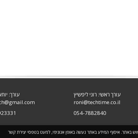
עורך ראשי: רוני ליפשיץ
עורך: יוחא
sch@gmail.com
roni@techtime.co.il
923331
054-7882840
שימוש באתר. איסוף המידע באתר נעשה באופן אנונימי, למעט בטפסי יצירת קשר