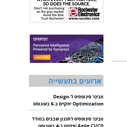
ארועים בתעשייה
וובינר סינופסיס ל-Design
Optimization יתקיים ב-6 באוגוסט
2026
וובינר סינופסיס לתכנון שבבים במודל
Agile CI/CD יתקיים ב-4 באוגוסט