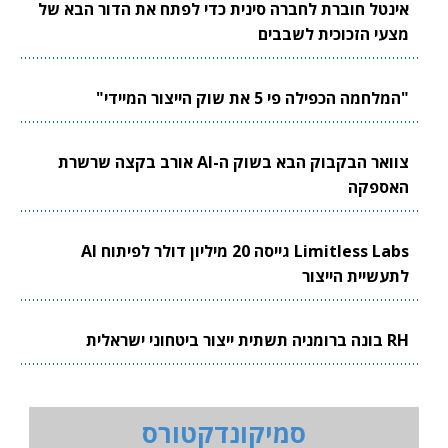
אינטל חוברת לחברה סינית כדי לפתח את הדור הבא של
מצעי הזכוכית לשבבים
"המלחמה הכפילה פי 5 את שוק הייצור המיידי"
צוואר הבקבוק הבא בשוק ה-AI אורב בקצה שרשרת
האספקה
Limitless Labs גייסה 20 מיליון דולר לפיתוח AI
לתעשיית הייצור
RH בונה ברומניה תשתית ייצור ביטחוני ישראלית
סמיקונדקטורס