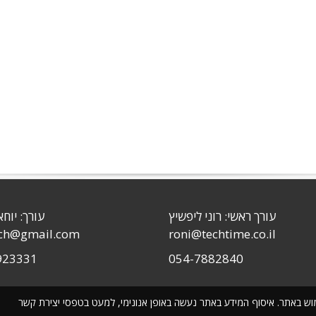
עורך ראשי: רוני ליפשיץ
עורך: יוחא
sch@gmail.com
roni@techtime.co.il
923331
054-7882840
שימוש באתר. איסוף המידע באתר נעשה באופן אנונימי, למעט בטפסי יצירת קשר