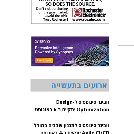
ארועים בתעשייה
וובינר סינופסיס ל-Design
Optimization יתקיים ב-6 באוגוסט
2026
וובינר סינופסיס לתכנון שבבים במודל
Agile CI/CD יתקיים ב-4 באוגוסט