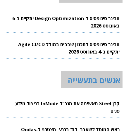
וובינר סינופסיס ל-Design Optimization יתקיים ב-6
באוגוסט 2026
וובינר סינופסיס לתכנון שבבים במודל Agile CI/CD
יתקיים ב-4 באוגוסט 2026
אנשים בתעשייה
קרן Steel מאשימה את מנכ"ל InMode בניצול מידע
פנים
ראש המוסד לשעבר, דוד ברנע, מצטרף ל-Ondas