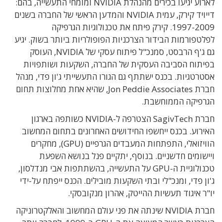
לארוע יגיעו בכירים מהנהלת NVIDIA ומומחי התעשייה, בהם:
דייויד קירק, עמית NVIDIA והמדען הראשי של החברה בשנים
1997-2009. קירק פיתח את טכנולוגיות הגרפיקה
לפלטפורמות הבידור הצרכניות הפופולריות ביותר בשוק. יגיע
גם ג'ף הרבסט, סמנכ"ל פיתוח עסקי של NVIDIA, העוסק
בפיתוח הסביבה העסקית של החברה, השקעות ושותפויות
אסטרטגיות. בכנס ישתתף גם הגורו התעשייתי ג'ון פדי, מנהל
חברת Jon Peddie Associates, שהיא אחת מחלוצות תחום
הגרפיקה הממוחשבת.
חברת SagivTech הצטרפה ל-NVIDIA כשותפה בארגון
האירוע. בכנס ייחשפו החידושים האחרונים בתחום המחשוב
הוויזואלי, התפתחות המעבדים הגרפיים (GPU), מחקרים
ויישומים חדשניים. בנוסף, יתקיים פנל בנושא השפעת
טכנולוגיית ה-GPU על התעשייה, בהשתתפות אבי מנדלסון,
ג'ון פדי, ומנכ"לי ובתי השקעות מובילים. הכנס ייפתח על-ידי
יו"ר איגוד תעשיות ההייטק, אהרון מנקובסקי.
חברת NVIDIA שינתה את פני עולם המחשוב והאלקטרוניקה