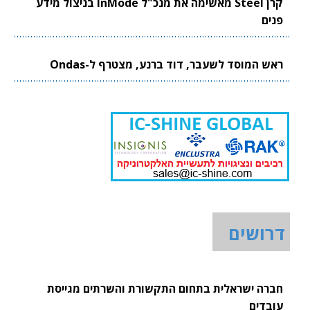
קרן Steel מאשימה את מנכ"ל InMode בניצול מידע
פנים
ראש המוסד לשעבר, דוד ברנע, מצטרף ל-Ondas
דרושים
חברה ישראלית בתחום התקשורת והשרתים מגייסת
עובדים