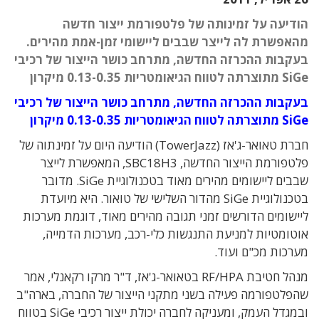
הודיעה על זמינותה של פלטפורמת ייצור חדשה
מהאפשרת לה לייצר שבבים ליישומי זמן-אמת מהירים.
בעקבות ההכרזה החדשה, מתרחב כושר הייצור של רכיבי
SiGe מתוצרתה לטווח הגיאומטריות 0.13-0.35 מיקרון
בעקבות ההכרזה החדשה, מתרחב כושר הייצור של רכיבי
SiGe מתוצרתה לטווח הגיאומטריות 0.13-0.35 מיקרון
חברת טאואר-ג'אז (TowerJazz) הודיעה היום על זמינתוה של
פלטפורמת הייצור החדשה, SBC18H3, המאפשרת לייצר
שבבים ליישומים מהירים מאוד בטכנולוגיית SiGe. מדובר
בטכנולוגיית SiGe מהדור השלישי של טואור. היא מיועדת
ליישומים הדורשים זמני תגובה מהירים מאוד, דוגמת מערכות
אוטומטיות למניעת התנגשות כלי-רכב, מערכות הדמייה,
מערכות מכ"ם ועוד.
מנהל חטיבת RF/HPA בטאואר-ג'אז, ד"ר מרקו רקאנלי, אמר
שהפלטפורמה פעילה בשני מתקני הייצור של החברה, בארה"ב
ובמגדל העמק, ומעניקה לחברה יכולת ייצור רכיבי SiGe בטווח