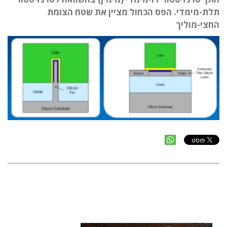
תלת-מימדי. הפס הכחול מציין את שטח הצומת
החצי-מוליך