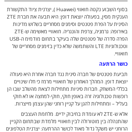
בסוף השבוע נקטה חואווי (Huawei ), יצרנית ציוד התקשורת
הענקית מסין, בפעולה יוצאת דופן: היא תבעה את חברת ZTE
הסינית על הפרת פטנטים וסימנים מסחריים בשלוש מדינות
באירופה: גרמניה, צרפת והונגריה. חואוויי מאשימה ש-ZTE
הפרה סדרה של פטנטים שלה בעיקר בתחום מודמימ ה-USB
וטכנולוגיות LTE והשתמשה שלא כדין בזימנים מסחריים של
חואוויי.
כושר הרתעה
תביעת פטנטים של חברה סינית נגד חברה אחרת היא פעולה
יוצאת דופן. המהלך האחרון של חואוויי מרמז כי חלו שינויים
בכללי המשחק. חברות סיניות מתחילות לצאת מהשלב שבו הן
רוכשות טכנולוגיה זרה באופן חוקי, חוקי-למחצה או לא חוקי
בעליל – ומתחילות להגן על קניין רוחני שהן עצמן מייצרות.
אלא ש-ZTE לא עומדת בחיבוק ידיים. מלחמת העצבים
שהתנהלה בין מוטורולה לבין חואוויי מלמדת שבתחום הקניין
הרוחני יש משקל גדול מאוד לכושר ההרתעה: יצרנית הטלפונים