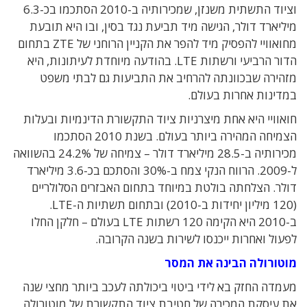
וציוד התשתית משנזן, שמכירותיה ב-2010 הסתכמו בכ-6.3
מיליארד דולר, הגישה מיד תביעת נגד בסין, ובו היא תובעת
מחואוויי להפסיק מיד להפר את הקניין הרוחני של ZTE בתחום
הדור הרביעי ורשתות LTE. בהודעה מיוחדת לעיתונות, היא
מזהירה שבכוונתה להרחיב את התביעות גם לבתי משפט
במדינות אחרות בעולם.
חואוויי היא אחת מיצרניות ציוד התקשורת הדינמיות ובעלות
הצמיחה המהירה ביותר בעולם. בשנת 2010 הסתכמו
מכירותיה ב-28.5 מיליארד דולר – צמיחה של 24.2% בהשוואה
ל-2009. הרווח הנקי צמח ב-30% והסתכם בכ-3.6 מיליארד
דולר. הצלחתה בולטת במיוחד בתחום האבזרים הסלולריים
(120 מיליון יחידות ב-2010) ובתחום תשתיות ה-LTE.
ב-2010 היא הקימה 120 רשתות LTE בעולם – חלקן החלו
לפעול ואחרות ייכנסו לשירות בשנה הקרובה.
מוטורולה הבינה את המסר
מעמדה החזק בא לידי ביטוי ביכולתה לעכב ביותר מחצי שנה
את עיסקת המכירה של חטיבת ציוד התקשורת של מוטורולה