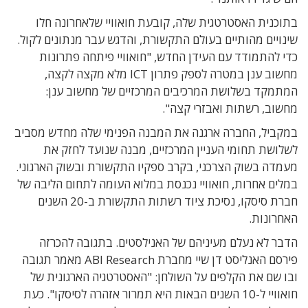
בתוכנית האסטרטגית שלה, קובעת חואוויי שלאחרונה חלו
שינויים מהותיים בעולם התקשורת, והדגש עבר מנתונים לקול.
כדי להתמודד עם העידן החדש, "חואוויי פיתחה פתרונות
מחשוב ענן במטרה לספק פתרון ICT מלא מקצה לקצה,
המתמקד בשלושת המרכיבים המרכזיים של מחשוב ענן:
מחשוב, רשתות ואבזרי קצה".
במקביל, החברה ארגנה את המבנה הפנימי שלה מחדש מסביב
לשלושת תחומי העניין המרכזיים, מבנה שנועד לחזק את
מעמדה בשוק הצרכני, בקרב ספקיו התקשורת ובשוק הארגוני.
במלים אחרות, חואוויי נכנסת במלוא העומה לתחום הליבה של
חברת סיסקו, נסיכת ציוד רשתות התקשורת ב-20 השנים
האחרונות.
הדבר לא נעלם מעיניהם של האנילסטים. בתגובה להכרזה
פירסם האנליסט דן שיי מחברת ABI Research מאמר תגובה
ובו שם את הקלפים על השולחן: "האסטרטגיה הארגונית של
חואוויי ל-10 השנים הבאות היא תמרור אזהרה לסיסקו". כעת