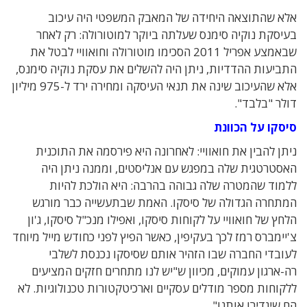
אלא שהתוצאה היחידה של המאבק המשפטי היה עיכוב
בעיסקת נוקיה סימנס שעלתה ביוקר למוטורולה: רק לאחר
שבאמצע אפריל 2011 הסכימו מוטורולה וחואוויי לבטל את
התביעות ההדדיות, ניתן היה להשלים את עסקת נוקיה סימנס,
אלא שהעיכוב שינה את תנאי העיסקה ומחירה ירד ל-975 מיליון
דולר "בלבד".
סיסקו על הכוונת
ניתן להבין את חואוויי: לאחרונה היא פירסמה את התוכנית
האסטרטגית שלה במפגש עם אנליסטים, וממנה ניתן היה
ללמוד שהמטרה שלה גבוהה בהרבה: היא הולכת להיות
המתחרה הגדולה של סיסקו. האמת שבתעשייה כבר מורגש
הלחץ של חואוויי על לקוחות סיסקו, ואפילו מנכ"ל סיסקו, ג'ון
צ'יימברס רמז לכך בעקיפין, כאשר הפיץ לפני כחודש מייל מיוחד
לעובדי החברה שבו הזהיר אותם שסיסקו נכנסת לשלבי
רה-ארגון עמוקים, מכיוון ש"יש לנו מתחרים חזקים המציעים
ללקוחות מספר מודלים עסקיים וארכיטקטורות טכנולוגיות. לא
הם שיגדירו אותנו".