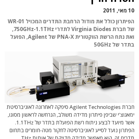
10 מאי, 2011
הפיתרון כולל את מודול הרחבת התדרים המכויל WR-01
של חברת Virginia Diodes לתדרי 750GHz-1.1THz,
ואת נתח הרשת הווקטורית PNA-X של Agilent, הפועל
בתדר של 50GHz
חברת Agilent Technologies סיפקה לאחרונה לאוניברסיטת
ימאגוצ'י שביפן פיתרון מדידה משולב, הנרחשה לראשון מסוגו,
אשר מיועד לבצע ניתוח רשת הפועלת בתדר של 1.1THz.
הפתרון נועד לסייע לאוניברסיטה לחקור מטה-חומרים בתחום
תדרים זה. הוא מאפשר מדידה מדויקת של אותות THz