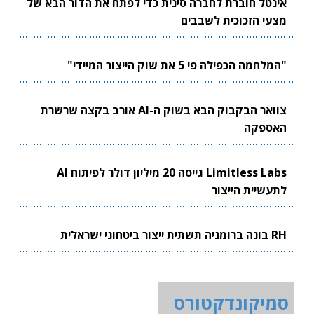
אינטל חוברת לחברה סינית כדי לפתח את הדור הבא של
מצעי הזכוכית לשבבים
"המלחמה הכפילה פי 5 את שוק הייצור המיידי"
צוואר הבקבוק הבא בשוק ה-AI אורב בקצה שרשרת
האספקה
Limitless Labs גייסה 20 מיליון דולר לפיתוח AI
לתעשיית הייצור
RH בונה ברומניה תשתית ייצור ביטחוני ישראלית
סמיקונדקטורס