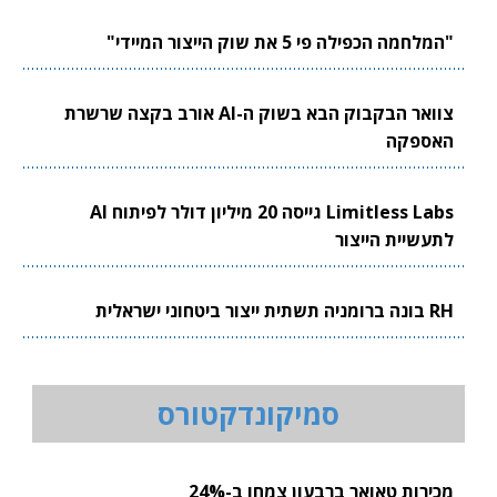
"המלחמה הכפילה פי 5 את שוק הייצור המיידי"
צוואר הבקבוק הבא בשוק ה-AI אורב בקצה שרשרת
האספקה
Limitless Labs גייסה 20 מיליון דולר לפיתוח AI
לתעשיית הייצור
RH בונה ברומניה תשתית ייצור ביטחוני ישראלית
סמיקונדקטורס
מכירות טאואר ברבעון צמחו ב-24%