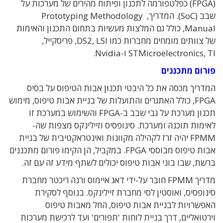
(FPGA) כפלטפורמה לתכנון ופיתוח מהירים של מערכות על
שבב (SoC). המדריך, Prototyping Methodology
Manual, כולל גם המלצות מעשיות בתחום התכנון והאימות
של צוותים מומחים מחברות כמו DS2, LSI, פריסקייל,
STMicroelectronics, TI ו-Nvidia.
פורום מתכננים
המדריך מכסה את כל היבטי תכנון אבות הטיפוס על בסיס
FPGA, כולל האתגרים והתועלות של בניית אבות טיפוס, מימוש
תכנון מערכת על גבי שבב ב-FPGA והשימוש במערכת זו
לאימות תוכנה ומערכת. סינופסיס וזיילינקס מצפות שה-
FPMM יהיה זרז לקהילה מקוונות ואינטראקטיבית של בניית
אבות טיפוס מבוססי FPGA. במקביל, הן הקימו פורום מתכננים
ברשת, שבו בוני אבות טיפוס יכולים לשתף מידע זה עם זה.
מדריך FPMM חובר על-ידי דאג איימוס ורנה ריכטר מחברת
סינופסיס, ואוסטין לסי מחברת זיילינקס. בנוסף לסקירת
האפשרויות לבניית אבות טיפוס, החל מאבות טיפוס
וירטואליים, דרך בניית לוחות 'תפורים' ועד לרכישת מערכות