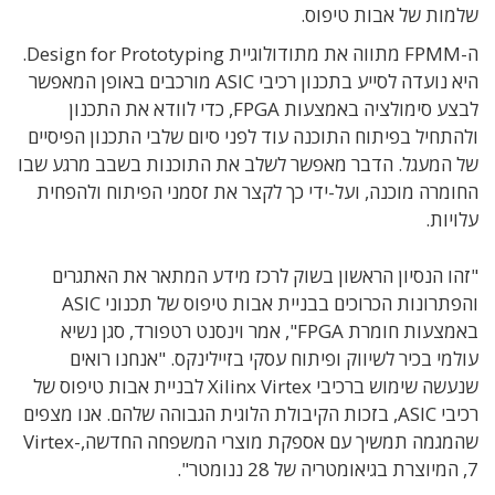
שלמות של אבות טיפוס.
ה-FPMM מתווה את מתודולוגיית Design for Prototyping.
היא נועדה לסייע בתכנון רכיבי ASIC מורכבים באופן המאפשר
לבצע סימולציה באמצעות FPGA, כדי לוודא את התכנון
ולהתחיל בפיתוח התוכנה עוד לפני סיום שלבי התכנון הפיסיים
של המעגל. הדבר מאפשר לשלב את התוכנות בשבב מרגע שבו
החומרה מוכנה, ועל-ידי כך לקצר את זסמני הפיתוח ולהפחית
עלויות.
"זהו הנסיון הראשון בשוק לרכז מידע המתאר את האתגרים
והפתרונות הכרוכים בבניית אבות טיפוס של תכנוני ASIC
באמצעות חומרת FPGA", אמר וינסנט רטפורד, סגן נשיא
עולמי בכיר לשיווק ופיתוח עסקי בזיילינקס. "אנחנו רואים
שנעשה שימוש ברכיבי Xilinx Virtex לבניית אבות טיפוס של
רכיבי ASIC, בזכות הקיבולת הלוגית הגבוהה שלהם. אנו מצפים
שהמגמה תמשיך עם אספקת מוצרי המשפחה החדשה,Virtex-
7, המיוצרת בגיאומטריה של 28 ננומטר".