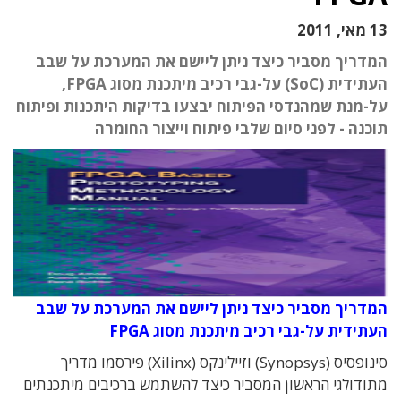
13 מאי, 2011
המדריך מסביר כיצד ניתן ליישם את המערכת על שבב
העתידית (SoC) על-גבי רכיב מיתכנת מסוג FPGA,
על-מנת שמהנדסי הפיתוח יבצעו בדיקות היתכנות ופיתוח
תוכנה - לפני סיום שלבי פיתוח וייצור החומרה
המדריך מסביר כיצד ניתן ליישם את המערכת על שבב
העתידית על-גבי רכיב מיתכנת מסוג FPGA
סינופסיס (Synopsys) וזיילינקס (Xilinx) פירסמו מדריך
מתודולגי הראשון המסביר כיצד להשתמש ברכיבים מיתכנתים