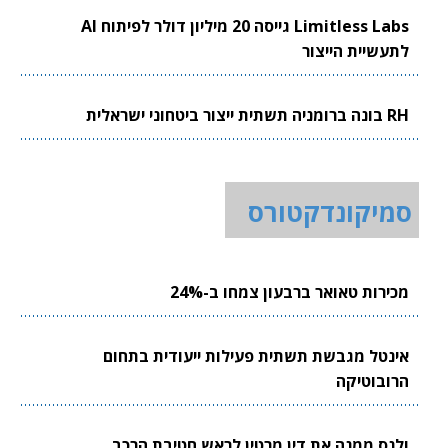
Limitless Labs גייסה 20 מיליון דולר לפיתוח AI
לתעשיית הייצור
RH בונה ברומניה תשתית ייצור ביטחוני ישראלית
סמיקונדקטורס
מכירות טאואר ברבעון צמחו ב-24%
אינטל מגבשת תשתית פעילות ייעודית בתחום
הרובוטיקה
ולנס ממנה את דין מרטין לראש חטיבת הרכב