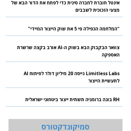
אינטל חוברת לחברה סינית כדי לפתח את הדור הבא של
מצעי הזכוכית לשבבים
"המלחמה הכפילה פי 5 את שוק הייצור המיידי"
צוואר הבקבוק הבא בשוק ה-AI אורב בקצה שרשרת
האספקה
Limitless Labs גייסה 20 מיליון דולר לפיתוח AI
לתעשיית הייצור
RH בונה ברומניה תשתית ייצור ביטחוני ישראלית
סמיקונדקטורס