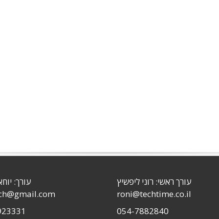
עורך ראשי: רוני ליפשיץ
עורך: יוחא
sch@gmail.com
roni@techtime.co.il
923331
054-7882840