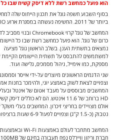
הוא פועל כמחשב רשת ללא דיסק קשיח שבו כל 
בסוף השבוע חשפה גוגל את תכנון הייחוס שלה למח
ביותר של 2011. החשיפה נעשתה במסגרת ארוע Google IO השנתי של החברה.
המחשב של גוגל קרוי Chromebook ובנוי 
כרום של גוגל. הוא פועל כמחשב רשת שבו כל היישומי
נמצאים בתשתית הענן. בשלב הראשון גוגל מציעה
למשתמשים להתבסס על תשתית היישומים הקיימת 
מספקת, כמו אימייל, ניהול מסמכים, גלישה ועוד.
שני הדגמים הראשונים מיוצרים על-ידי אייסר וסמסונג,
וצפויים לצאת לשוק באמצע יוני, ולהימכר בחנות אמזו
המחשבים מבוססים על מעבד אטום של אינטל ובעלי 
HD ברוחב של 11.6 אינטש. הם לא כוללים דיסק קש
אולם מצויידים בחריצי זיכרון. המחשבים בעלי משקל 
נטבוק (כ-1.5 ק"ג) וצפויים לפעול 6-9 שעות ברציפות.
חברת וריזון וויירלס נפח תעבורה בחינם של 100MB לכל לקוח הרוכש כרום-בוק.