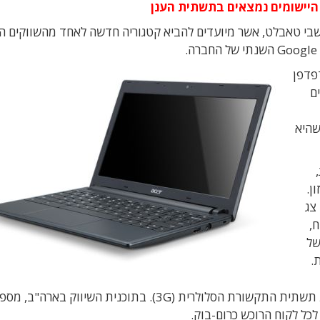
היישומים נמצאים בתשתית הענן
שבי טאבלט, אשר מיועדים להביא קטגוריה חדשה לאחד מהשווקים ה
מסביב לדפדפן
ם
שהיא
ן.
צג
יח,
של
המחשב מתחבר לעולם באמצעות Wi-Fi ובאמצעות תשתית התקשורת הסלולרית (3G). בתוכנית השיווק בארה