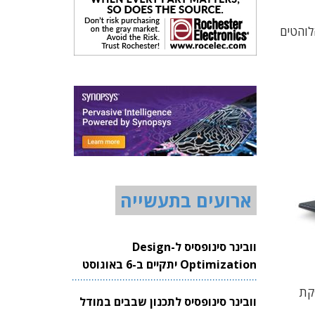
לוהטים
ארועים בתעשייה
וובינר סינופסיס ל-Design
Optimization יתקיים ב-6 באוגוסט
2026
"ב, מספקת
וובינר סינופסיס לתכנון שבבים במודל