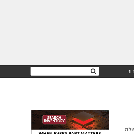
דות
י שלה