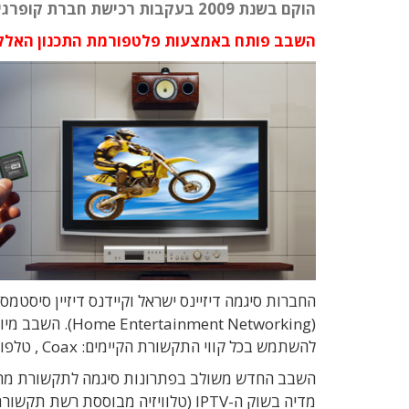
הוקם בשנת 2009 בעקבות רכישת חברת קופרגייט הישראלית תמורת כ-187 מיליון דולר
השבב פותח באמצעות פלטפורמת התכנון האלקטרוני Encounter של קיידנס המאפשרת תכנון ד
החברות סיגמה דיזיינס ישראל וקיידנס דיזיין סיס
להשתמש בכל קווי התקשורת הקיימים: Coax , טלפוניה ואפילו רשת החשמל.
השבב החדש משולב בפתרונות סיגמה לתקשורת מהירה
מדיה בשוק ה-IPTV (טלוויזיה מבוסס