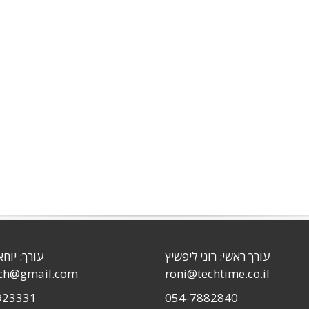
עורך ראשי: רוני ליפשיץ
עורך: יוחא
sch@gmail.com
roni@techtime.co.il
923331
054-7882840