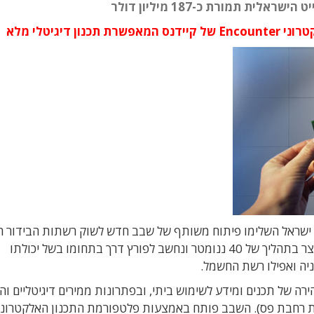
יגיטלי מלא
טמס ישראל השלימו פיתוח משותף של שבב חדש לשוק רשתות הבידור ה
(Home Entertainment Networking). השבב מיוצר בתהליך של 40 ננומטר ונחשב לפורץ דרך בתחומו בשל יכולתו
 של תכנים ומידע לשימוש ביתי, ובפתרונות ממירים דיגיטליים ו
ת רשת תקשורת רחבת פס). השבב פותח באמצעות פלטפורמת התכנון האלקטרוני