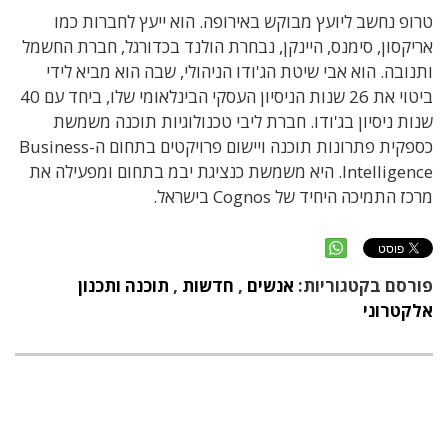
טרופ נחשב ליועץ מבוקש באירופה. הוא ייעץ לחברות כמו
אריקסון, סימנס, היינקן, נבחרת הולנד בכדורגל, חברת החשמל
ותנובה. הוא אבי שיטת הג'ודו הניהולי, שבה הוא מביא לידי
ביטוי את 26 שנות הניסיון העסקי הבינלאומי שלו, ביחד עם 40
שנות ניסיון בג'ודו. חברת ליבי טכנולוגיות תוכנה משמשת
כספקית פתרונות תוכנה ויישום פרויקטים בתחום ה-Business
Intelligence. היא משמשת כנציגת יבמ בתחום ומפעילה את
מרכז התמיכה היחיד של Cognos בישראל.
פורסם בקטגוריות:
אנשים
,
חדשות
,
תוכנה ותכנון
אלקטרוני