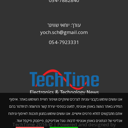
054-7882840
עורך: יוחאי שוויגר
yoch.sch@gmail.com
054-7923331
אנו עושים שימוש בקבצי עוגיות לצרכים שיווקיים ושיפור חוויית השימוש באתר. איסוף
המידע באתר נעשה באופן אנונימי, למעט בטפסי יצירת קשר והרשמה לניוזלטר בהם
אתם מתבקשים למלא פרטים אישיים. אנו עושים שימוש במגוון תוכנות לאיסוף וניתוח
אנליטי של הנתונים באופן אנונימי לרבות: גוגל אנליטיקס, פייסבוק פיקסל ועוד.
TechTime 2016 © | Powered and designed by