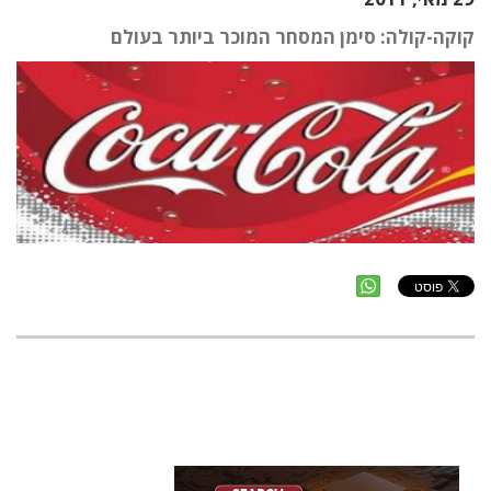
קוקה-קולה: סימן המסחר המוכר ביותר בעולם